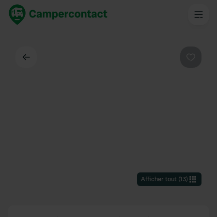
Dos
Préféré
Afficher tout
(
13
)