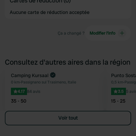
Cartes de réduction (0)
Aucune carte de réduction acceptée
Ça a changé ?
Modifier l’info
Consultez d'autres aires dans la région
Reserve maintenant
Camping Kursaal
Punto Sost
Préféré
0 km
•
Passignano sul Trasimeno, Italie
0,5 km
•
Passig
4.17
84 avis
3.5
5 avi
35 - 50
15 - 25
Voir tout