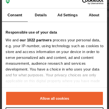
vent, mais c
du lac. Si v
Traduit par Go
Consent
Details
Ad Settings
About
peu plus élo
le numéro 21
Voir tous les 66 avis
gênant. Il y
Responsible use of your data
toilettes, et
propre. L'e
We and
our 1022 partners
process your personal data,
Es-tu déjà venu ici ?
même pour fa
e.g. your IP-number, using technology such as cookies to
avons vraime
store and access information on your device in order to
endroit exce
serve personalized ads and content, ad and content
faire du vél
measurement, audience research and services
development. You have a choice in who uses your data
and for what purposes. Your privacy choices are only
Contact
applicable on this digital property where you have made
your choices. You can change or withdraw your consent
Emplacement
any time from the Cookie Declaration or by clicking on
Via Europa 22
Copie
the Privacy trigger icon.
Allow all cookies
06065, Passignano sul Trasimeno, Italie