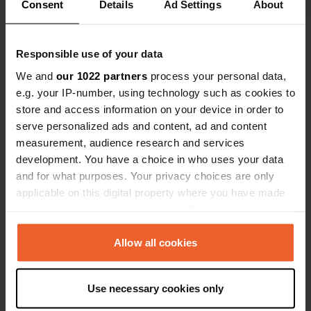
Consent
Details
Ad Settings
About
proximité de l'autoroute, et la piscine
est impeccable. Les emplacements
Voir tous les 5 avis
sont librement choisis et spacieux.
Responsible use of your data
IMPORTANT : Pensez à apporter une
We and
our 1022 partners
process your personal data,
rallonge électrique très longue. Les
Es-tu déjà venu ici ?
e.g. your IP-number, using technology such as cookies to
propriétaires, un couple de personnes
store and access information on your device in order to
âgées très sympathiques, étaient
serve personalized ads and content, ad and content
toujours disponibles et très
measurement, audience research and services
accueillants.
development. You have a choice in who uses your data
and for what purposes. Your privacy choices are only
Contact
applicable on this digital property where you have made
your choices. You can change or withdraw your consent
Emplacement
any time from the Cookie Declaration or by clicking on
Via Giacomo Quaranta 14
the Privacy trigger icon.
Allow all cookies
Copie
28831, Baveno, Italie
If you allow, we would also like to:
Coordonnées
Use necessary cookies only
Collect information about your geographical location
45° 55' 40" N 8° 28' 11" E