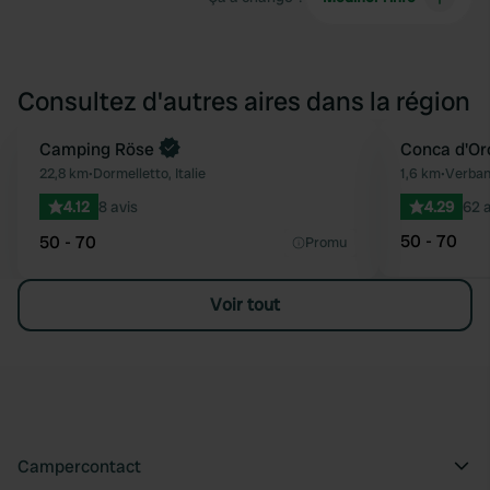
Consultez d'autres aires dans la région
Reserve maintenant
Camping Röse
Conca d'Or
Préféré
22,8 km
•
Dormelletto, Italie
1,6 km
•
Verbani
4.12
8 avis
4.29
62 a
50 - 70
50 - 70
Promu
Voir tout
Campercontact