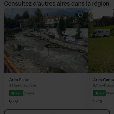
Consultez d'autres aires dans la région
Préféré
Area Sosta
Area Comun
4,7 km
•
Ivrée, Italie
6,7 km
•
Donato,
3.76
37 avis
3.6
10 av
0 - 0
1 - 10