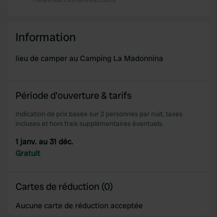
Copie
We use cookies to personalise content and ads, to
provide social media features and to analyse our traffic.
Information
We also share information about your use of our site with
our social media, advertising and analytics partners who
lieu de camper au Camping La Madonnina
may combine it with other information that you’ve
provided to them or that they’ve collected from your use
of their services.
Période d'ouverture & tarifs
Indication de prix basée sur 2 personnes par nuit, taxes
incluses et hors frais supplémentaires éventuels.
1 janv. au 31 déc.
Gratuit
Cartes de réduction (0)
Aucune carte de réduction acceptée