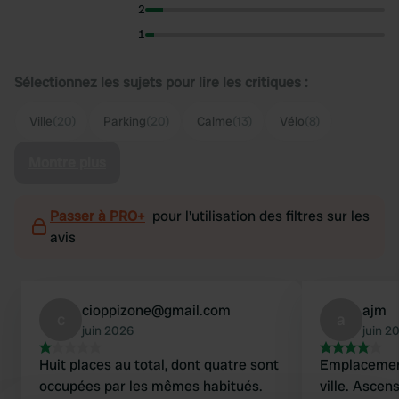
2
1
Sélectionnez les sujets pour lire les critiques :
Ville
(20)
Parking
(20)
Calme
(13)
Vélo
(8)
Montre plus
Passer à PRO+
pour l'utilisation des filtres sur les
avis
cioppizone@gmail.com
ajm
c
a
juin 2026
juin 2
Huit places au total, dont quatre sont
Emplacement 
occupées par les mêmes habitués.
ville. Asce