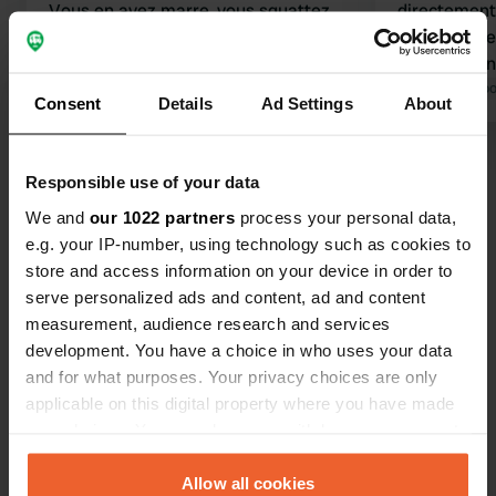
Vous en avez marre, vous squattez
directement au ce
illégalement depuis des années.
remplissage
Traduit par Google
Afficher l'original
d'eau. Vidan
électricité (p
Traduit par Go
Consent
Details
Ad Settings
About
👍👍
Voir tous les 53 avis
Responsible use of your data
We and
our 1022 partners
process your personal data,
Es-tu déjà venu ici ?
e.g. your IP-number, using technology such as cookies to
store and access information on your device in order to
serve personalized ads and content, ad and content
measurement, audience research and services
development. You have a choice in who uses your data
and for what purposes. Your privacy choices are only
Contact
applicable on this digital property where you have made
your choices. You can change or withdraw your consent
Emplacement
any time from the Cookie Declaration or by clicking on
Piazzale Walther Cavallera
the Privacy trigger icon.
Allow all cookies
Copie