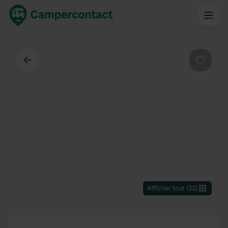
Dos
Préféré
Afficher tout
(
32
)