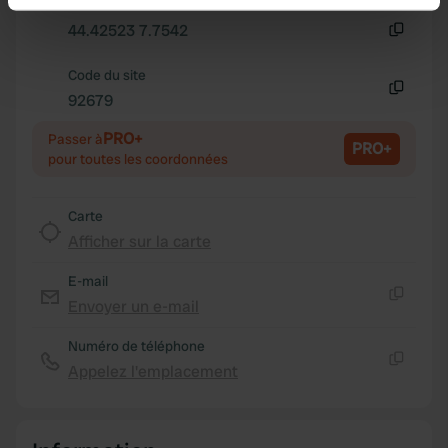
Copie
Identify your device by actively scanning it for
44.42523 7.7542
specific characteristics (fingerprinting)
Copie
Find out more about how your personal data is processed
Code du site
and set your preferences in the
92679
details section
.
Copie
PRO+
Passer à
We use cookies to personalise content and ads, to
PRO+
pour toutes les coordonnées
provide social media features and to analyse our traffic.
We also share information about your use of our site with
Carte
our social media, advertising and analytics partners who
Afficher sur la carte
may combine it with other information that you’ve
provided to them or that they’ve collected from your use
E-mail
of their services.
Envoyer un e-mail
Copie
Numéro de téléphone
Appelez l'emplacement
Copie