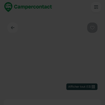
Dos
Préféré
Afficher tout
(
13
)