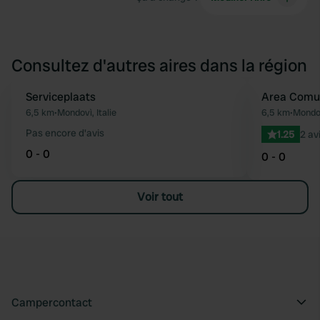
Consultez d'autres aires dans la région
Serviceplaats
Area Comu
Préféré
6,5 km
•
Mondovì, Italie
6,5 km
•
Mondov
Pas encore d'avis
1.25
2 av
0 - 0
0 - 0
Voir tout
Campercontact