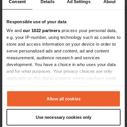
Consent
Details
Ad Settings
About
car, ce CP s
le propre e
Voir tous les 6 avis
avec vous po
Responsible use of your data
We and
our 1022 partners
process your personal data,
Es-tu déjà venu ici ?
e.g. your IP-number, using technology such as cookies to
store and access information on your device in order to
serve personalized ads and content, ad and content
measurement, audience research and services
development. You have a choice in who uses your data
and for what purposes. Your privacy choices are only
Contact
applicable on this digital property where you have made
your choices. You can change or withdraw your consent
Emplacement
any time from the Cookie Declaration or by clicking on
Strada Provinciale 120
the Privacy trigger icon.
Allow all cookies
Copie
12047, Rocca de' Baldi, Italie
If you allow, we would also like to:
Coordonnées
Use necessary cookies only
Collect information about your geographical location
44° 25' 31" N 7° 45' 15" E
which can be accurate to within several meters