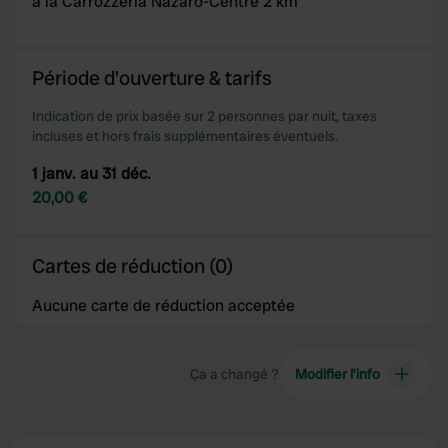
à la Carrozzeria Nazaro-Centre 2 km
provide social media features and to analyse our traffic.
We also share information about your use of our site with
our social media, advertising and analytics partners who
Période d'ouverture & tarifs
may combine it with other information that you’ve
provided to them or that they’ve collected from your use
Indication de prix basée sur 2 personnes par nuit, taxes
of their services.
incluses et hors frais supplémentaires éventuels.
1 janv. au 31 déc.
20,00 €
Cartes de réduction (0)
Aucune carte de réduction acceptée
Ça a changé ?
Modifier l’info