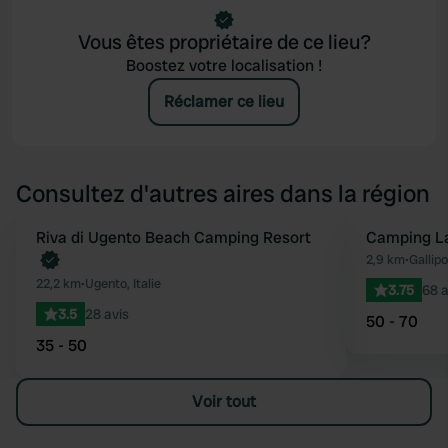
Vous êtes propriétaire de ce lieu?
Boostez votre localisation !
Réclamer ce lieu
Consultez d'autres aires dans la région
Reserve maintenant
Riva di Ugento Beach Camping Resort
Camping L
Préféré
2,9 km
•
Gallipol
22,2 km
•
Ugento, Italie
3.75
68 a
3.5
28 avis
50 - 70
35 - 50
Voir tout