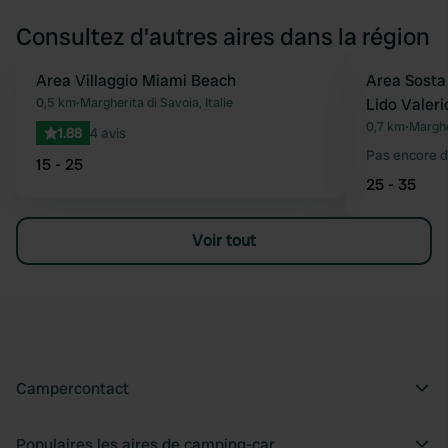
Consultez d'autres aires dans la région
Area Villaggio Miami Beach
Area Sosta
Préféré
0,5 km
•
Margherita di Savoia, Italie
Lido Valeri
0,7 km
•
Margher
1.88
4 avis
Pas encore d
15 - 25
25 - 35
Voir tout
Campercontact
Populaires les aires de camping-car