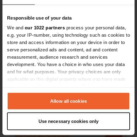
Responsible use of your data
We and
our 1022 partners
process your personal data,
Contact
e.g. your IP-number, using technology such as cookies to
store and access information on your device in order to
Emplacement
serve personalized ads and content, ad and content
Via Barletta
measurement, audience research and services
Copie
76016, Margherita di Savoia, Italie
development. You have a choice in who uses your data
and for what purposes. Your privacy choices are only
Coordonnées
applicable on this digital property where you have made
41° 21' 56" N 16° 10' 39" E
your choices. You can change or withdraw your consent
Copie
any time from the Cookie Declaration or by clicking on
41.36553 16.17749
the Privacy trigger icon.
Allow all cookies
Copie
Code du site
If you allow, we would also like to:
20123
Copie
Use necessary cookies only
Collect information about your geographical location
PRO+
Passer à
which can be accurate to within several meters
PRO+
pour toutes les coordonnées