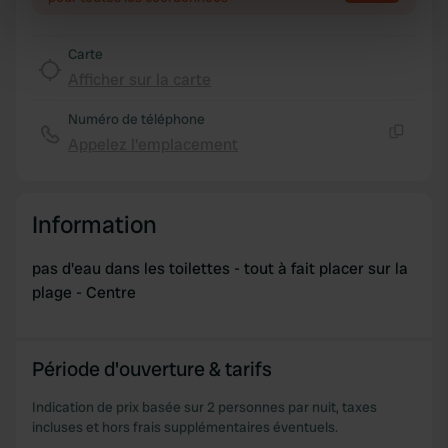
Identify your device by actively scanning it for
specific characteristics (fingerprinting)
Carte
Find out more about how your personal data is processed
Afficher sur la carte
and set your preferences in the
details section
.
Numéro de téléphone
We use cookies to personalise content and ads, to
Appelez l'emplacement
Copie
provide social media features and to analyse our traffic.
We also share information about your use of our site with
our social media, advertising and analytics partners who
Information
may combine it with other information that you’ve
provided to them or that they’ve collected from your use
pas d'eau dans les toilettes - tout à fait placer sur la
of their services.
plage - Centre
Période d'ouverture & tarifs
Indication de prix basée sur 2 personnes par nuit, taxes
incluses et hors frais supplémentaires éventuels.