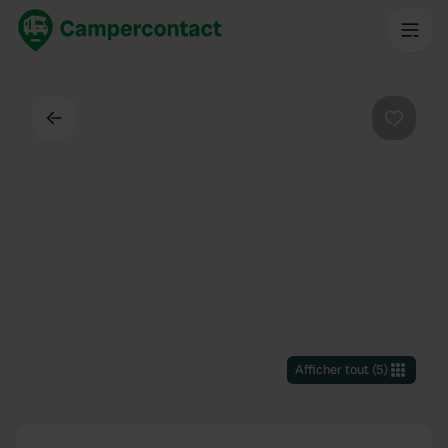
Dos
Préféré
Afficher tout
(
5
)