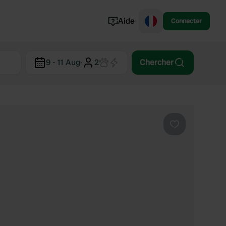
Aide
Connecter
Norvège
9 - 11 Aug
·
2
Chercher
Portugal
Danemark
Croatie
Voir tout...
Préféré