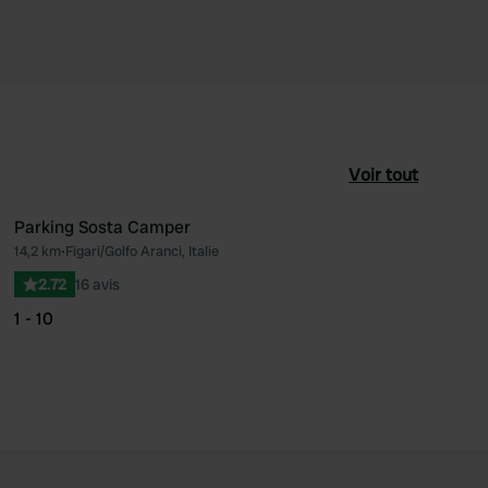
Voir tout
Parking Sosta Camper
14,2 km
•
Figari/Golfo Aranci, Italie
féré
Préféré
2.72
16 avis
1 - 10