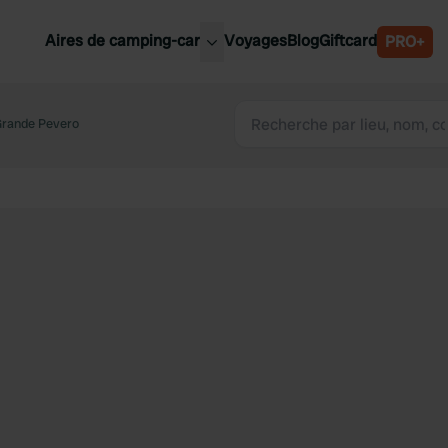
Aires de camping-car
Voyages
Blog
Giftcard
PRO+
leures aires de camping-car
Belgique
Grande Pevero
Slovénie
Autriche
Suède
e
Suisse