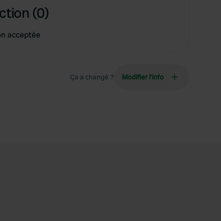
ction (0)
on acceptée
Ça a changé ?
Modifier l’info