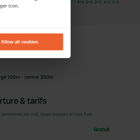
Es-tu déjà venu ici ?
ger icon.
eral meters
Allow all cookies
ails section
.
se our traffic. We also share
ers who may combine it with
 services.
lage 100m - centre 250m
ture & tarifs
2 personnes par nuit, taxes incluses et hors frais
Gratuit