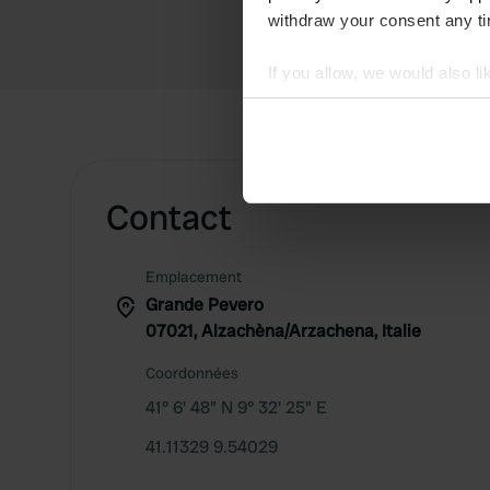
withdraw your consent any tim
If you allow, we would also lik
Collect information abou
Identify your device by ac
Find out more about how your
Contact
We use cookies to personalis
information about your use of
other information that you’ve
Emplacement
Grande Pevero
07021, Alzachèna/Arzachena, Italie
Coordonnées
41° 6' 48" N 9° 32' 25" E
41.11329 9.54029