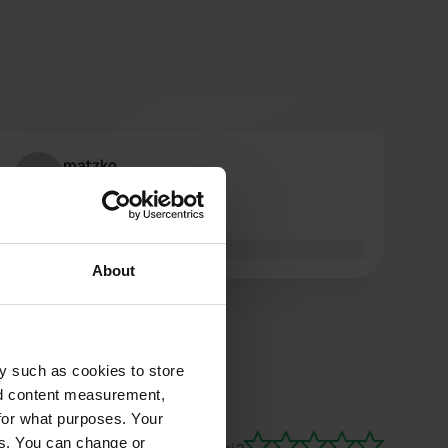
matzko
m
juin 2021
libre de passer la nuit
Traduit par Google
Afficher l'original
About
y such as cookies to store
nd content measurement,
for what purposes. Your
es. You can change or