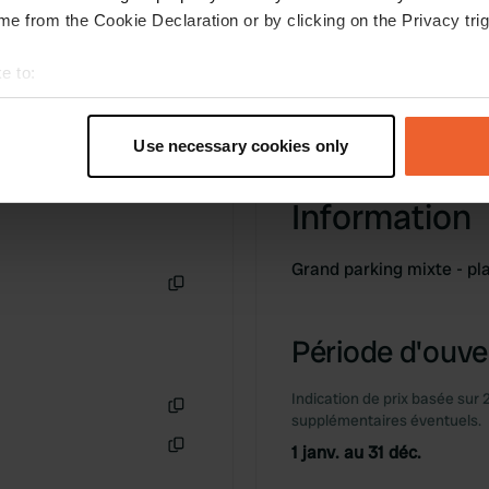
e from the Cookie Declaration or by clicking on the Privacy trig
e to:
t your geographical location which can be accurate to within sev
tively scanning it for specific characteristics (fingerprinting)
Use necessary cookies only
 personal data is processed and set your preferences in the
det
Information
e content and ads, to provide social media features and to analy
 our site with our social media, advertising and analytics partn
 provided to them or that they’ve collected from your use of their
Grand parking mixte - p
Copie
Période d'ouver
Indication de prix basée sur 
supplémentaires éventuels.
Copie
1 janv. au 31 déc.
Copie