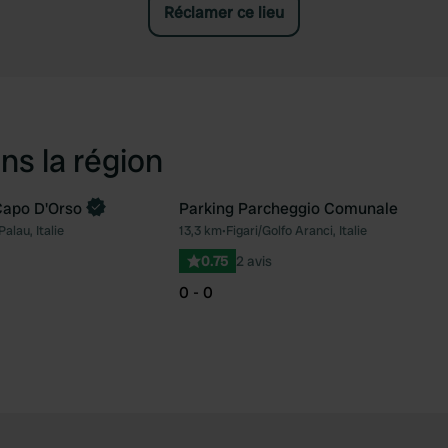
Réclamer ce lieu
ns la région
Capo D'Orso
Parking Parcheggio Comunale
ntenant
alau, Italie
13,3 km
•
Figari/Golfo Aranci, Italie
Préféré
Pré
0.75
2 avis
0 - 0