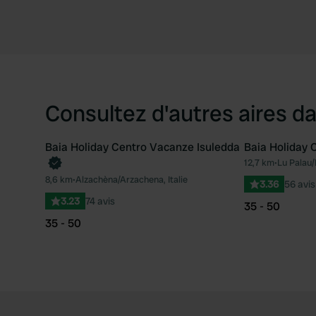
Consultez d'autres aires da
Baia Holiday Centro Vacanze Isuledda
Baia Holiday 
Reserve maintenant
Reserve mai
12,7 km
•
Lu Palau/P
Préféré
8,6 km
•
Alzachèna/Arzachena, Italie
3.36
56 avis
3.23
74 avis
35 - 50
35 - 50