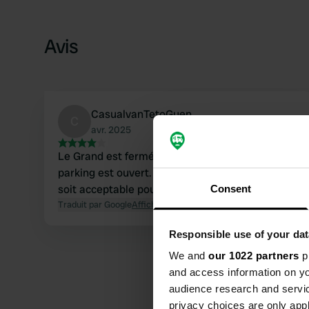
Avis
CasualvanTetoGuen
C
avr. 2025
Le Grand est fermé aujourd'hui, mais le petit
parking est ouvert. Je ne suis pas sûr que ce
soit acceptable pour Carvan.
Consent
Traduit par Google
Afficher l'original
Responsible use of your dat
We and
our 1022 partners
pr
and access information on yo
audience research and servi
privacy choices are only app