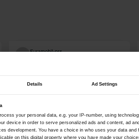
Euramobil-prs
E
juin 2022
zéro (0) étoile. vous ne pouvez pas écrire d'avis
sans cocher 1 étoile. inexistant. stationnement
Details
Ad Settings
pour voitures de tourisme. vous pouvez
conduire dessus mais vous devez viser à
chasser. Le contrat de campeur devrait quand
a
même vérifier ses sources. plusieurs Cplaces
lire la suite
n'existent pas. d'en haut sur la route vous voyez
Traduit par Google
Afficher l'original
ocess your personal data, e.g. your IP-number, using technolog
le Saint Tropez de la sardaigne.
ur device in order to serve personalized ads and content, ad a
ces development. You have a choice in who uses your data and 
licable on this digital property where you have made your choic