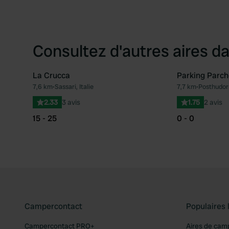
Consultez d'autres aires da
La Crucca
Parking Parc
7,6 km
•
Sassari, Italie
7,7 km
•
Posthudorr
Préféré
2.33
3 avis
1.75
2 avis
15 - 25
0 - 0
Campercontact
Populaires 
Campercontact PRO+
Aires de cam