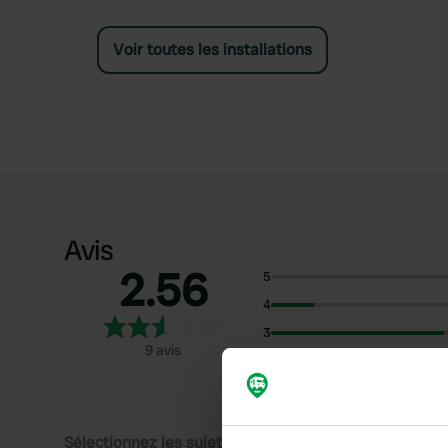
Voir toutes les installations
Avis
2.56
5
4
3
9 avis
2
1
Sélectionnez les sujets pour lire les critiques :