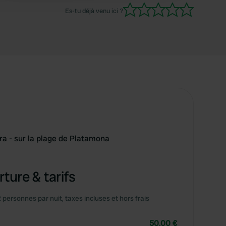
basse saison, la piscine et le restaurant étaient
Es-tu déjà venu ici ?
encore fermés.
ra - sur la plage de Platamona
ture & tarifs
2 personnes par nuit, taxes incluses et hors frais
50,00 €