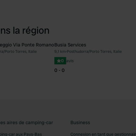
ns la région
heggio Via Ponte Romano
Busia Services
a/Porto Torres, Italie
9,1 km
•
Posthudorra/Porto Torres, Italie
Préféré
Pré
0
avis
0 - 0
les aires de camping-car
Business
ping-car aux Pays-Bas
Connexion en tant que gestionnai