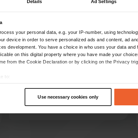
Details
Ad Settings
Montre plus
a
les avis
ocess your personal data, e.g. your IP-number, using technolog
ur device in order to serve personalized ads and content, ad a
ces development. You have a choice in who uses your data and 
licable on this digital property where you have made your choic
woggi66
w
e from the Cookie Declaration or by clicking on the Privacy trig
juin 2026
Prairie non lotie, partiellement ombragée par
e to:
des arbres. Infrastructures totalement vétustes.
t your geographical location which can be accurate to within sev
Pas d'eau chaude pour la vaisselle. Marché très
tively scanning it for specific characteristics (fingerprinting)
restreint et peu performant. Rapport
Use necessary cookies only
 personal data is processed and set your preferences in the
det
qualité/prix déplorable. Une nuit, et plus jamais.
Traduit par Google
Afficher l'original
e content and ads, to provide social media features and to analy
 our site with our social media, advertising and analytics partn
 provided to them or that they’ve collected from your use of their