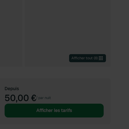
Afficher tout
(
8
)
Depuis
50,00 €
/
par nuit
Afficher les tarifs