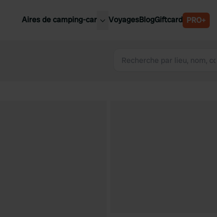
Aires de camping-car
Voyages
Blog
Giftcard
PRO+
leures aires de camping-car
Belgique
Slovénie
Autriche
Suède
e
Suisse