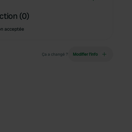
ction (0)
on acceptée
Ça a changé ?
Modifier l’info