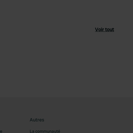
Voir tout
féré
Autres
re
La communauté