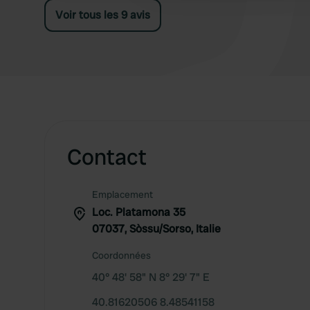
chaude dans les douches et eau tiède aux
Voir tous les 9 avis
lavabos. La plage est calme et le restaurant est
correct, avec vue sur la mer. La faune et la flore
sont magnifiques. Le personnel est accueillant.
Une belle piste cyclable a été aménagée.
Contact
Emplacement
Loc. Platamona 35
07037, Sòssu/Sorso, Italie
Coordonnées
40° 48' 58" N 8° 29' 7" E
40.81620506 8.48541158