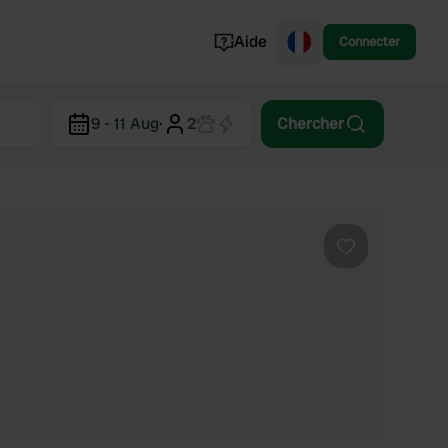
Aide
Connecter
Norvège
9 - 11 Aug
·
2
Chercher
Portugal
Danemark
Croatie
Voir tout...
Préféré