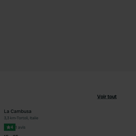
Voir tout
La Cambusa
3,3 km
•
Tortolì, Italie
féré
Préféré
4
1 avis