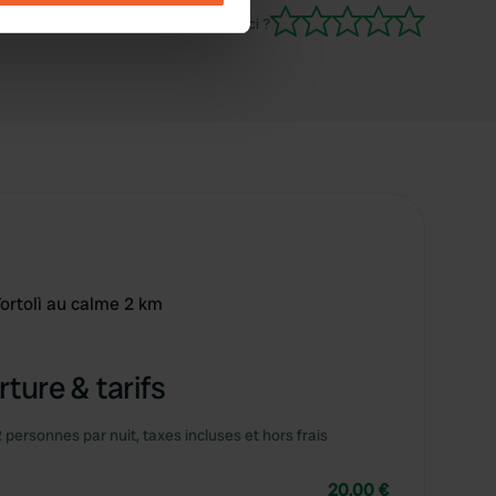
Es-tu déjà venu ici ?
se our traffic. We also share
ers who may combine it with
 services.
ortolì au calme 2 km
ture & tarifs
2 personnes par nuit, taxes incluses et hors frais
20,00 €