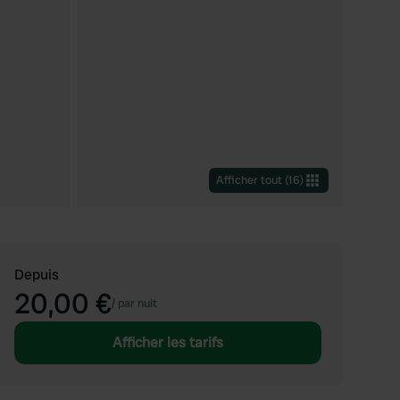
Afficher tout
(
16
)
Depuis
20,00 €
/
par nuit
Afficher les tarifs