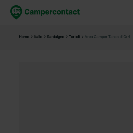
Réservez maintenant
Les meil
France
France
Home
Italie
Sardaigne
Tortolì
Area Camper Tanca di Orri
Italie
Italie
Espagne
Espagne
Allemagne
Allemagn
Voir tout...
Pays-Bas