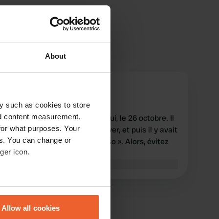
About
JeanWabbijn
J
oct. 2025
y such as cookies to store
nd content measurement,
Il était censé ouvrir aujourd'hui, le 26 octobre. Il
for what purposes. Your
a fallu des heures pour y arriver, et puis il y avait
es. You can change or
un panneau indiquant « Chioso ». Alors, évitez
ger icon.
ces fausses informations.
Traduit par Google
Afficher l'original
eral meters
Allow all cookies
ails section
.