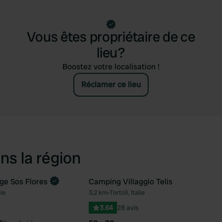
Vous êtes propriétaire de ce
lieu?
Boostez votre localisation !
Réclamer ce lieu
ns la région
ge Sos Flores
Camping Villaggio Telis
ntenant
lie
3,2 km
•
Tortolì, Italie
Préféré
Pré
3.64
28 avis