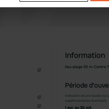
e content and ads, to provide social media features and to analy
 our site with our social media, advertising and analytics partn
 provided to them or that they’ve collected from your use of their
Information
lieu-plage 50 m-Centre T
Copie
Période d'ouver
Indication de prix basée sur 
supplémentaires éventuels.
Copie
1 avr. au 30 oct.