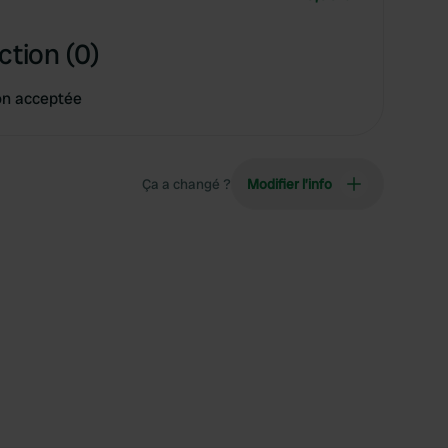
ction (0)
on acceptée
Ça a changé ?
Modifier l’info