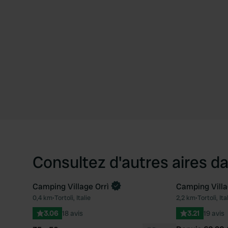
Consultez d'autres aires da
Camping Village Orrì
Camping Villa
Reserve mai
0,4 km
•
Tortolì, Italie
2,2 km
•
Tortolì, Ita
Préféré
3.06
18 avis
3.21
19 avis