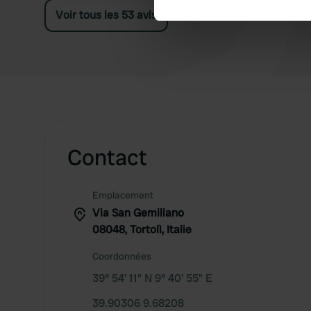
Voir tous les 53 avis
We use cookies to personalis
information about your use of
other information that you’ve
Contact
Emplacement
Via San Gemiliano
08048, Tortolì, Italie
Coordonnées
39° 54' 11" N 9° 40' 55" E
39.90306 9.68208