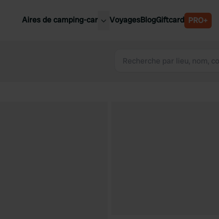
Aires de camping-car
Voyages
Blog
Giftcard
PRO+
leures aires de camping-car
Belgique
Slovénie
Autriche
Suède
e
Suisse