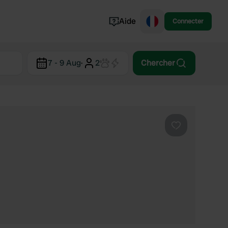
Aide
Connecter
Norvège
7 - 9 Aug
·
2
Chercher
Portugal
Danemark
Croatie
Voir tout...
Préféré