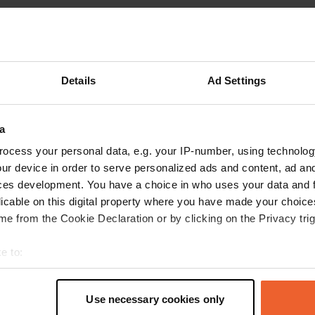
Montre plus
ragé
(10)
les avis
Details
Ad Settings
RonaldvanRhoon
a
R
mai 2026
ocess your personal data, e.g. your IP-number, using technolog
ur device in order to serve personalized ads and content, ad a
Aucune information erronée, comme décrit.
ces development. You have a choice in who uses your data and 
Ouvert et en parfait état. Ce n'est pas un
licable on this digital property where you have made your choic
camping, mais un camping-car avec eau et
e from the Cookie Declaration or by clicking on the Privacy trig
électricité.
Traduit par Google
Afficher l'original
e to:
t your geographical location which can be accurate to within sev
tively scanning it for specific characteristics (fingerprinting)
Use necessary cookies only
 personal data is processed and set your preferences in the
det