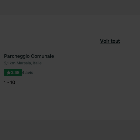
Voir tout
Parcheggio Comunale
2,1 km
•
Marsala, Italie
féré
Préféré
2.38
4 avis
1 - 10