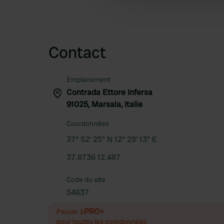
other information that you’ve
Contact
Emplacement
Contrada Ettore Infersa
91025, Marsala, Italie
Coordonnées
37° 52' 25" N 12° 29' 13" E
37.8736 12.487
Code du site
54637
PRO+
Passer à
pour toutes les coordonnées