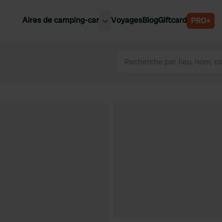
Aires de camping-car
Voyages
Blog
Giftcard
PRO+
leures aires de camping-car
Belgique
Slovénie
Autriche
Suède
e
Suisse