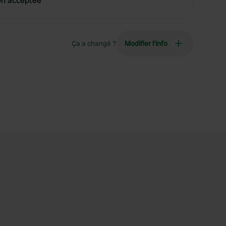
on acceptée
Ça a changé ?
Modifier l’info