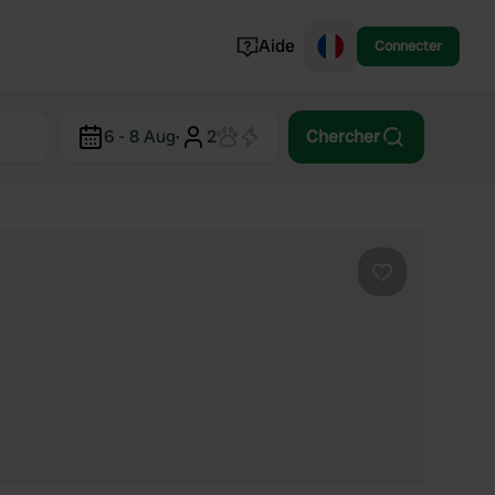
Aide
Connecter
Norvège
6 - 8 Aug
·
2
Chercher
Portugal
Danemark
Croatie
Voir tout...
Préféré