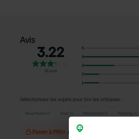
Avis
3.22
5
4
3
16 avis
2
1
Sélectionnez les sujets pour lire les critiques :
Nourriture
(8)
Vue
(5)
Personnel
(3)
Parking
(3)
Passer à PRO+
pour l'utilisation des filtres sur 