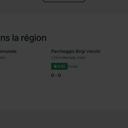
ns la région
omunale
Parcheggio Birgi Vecchi
alie
1,3 km
•
Marsala, Italie
Préféré
Pré
3.42
6 avis
0 - 0