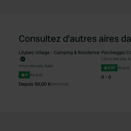
Consultez d'autres aires da
Lilybeo Village - Camping & Residence
Parcheggio C
Reserve maintenant
1,3 km
•
Marsala, It
Préféré
14 km
•
Marsala, Italie
3.97
16 avis
4
44 avis
0 - 0
Depuis 50,00 €
(hors frais)