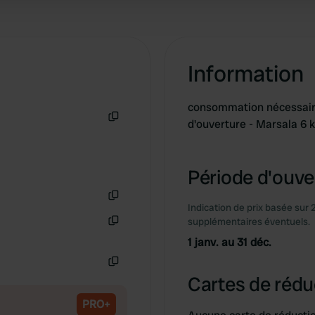
 provided to them or that they’ve collected from your use of their
Information
consommation nécessaire
d'ouverture - Marsala 6 
Copie
Période d'ouver
Indication de prix basée sur 
Copie
supplémentaires éventuels.
Copie
1 janv. au 31 déc.
Copie
Cartes de rédu
PRO+