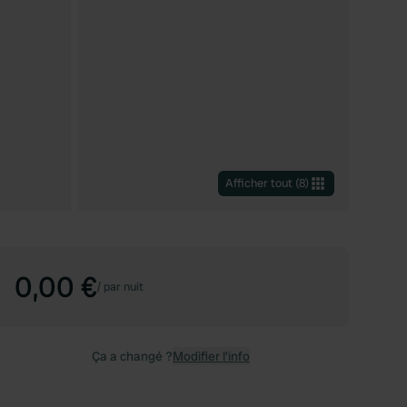
Afficher tout
(
8
)
0,00 €
/
par nuit
Ça a changé ?
Modifier l’info