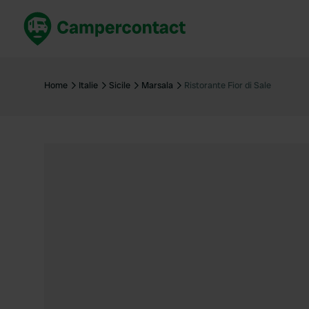
Réservez maintenant
Les meil
France
France
Home
Italie
Sicile
Marsala
Ristorante Fior di Sale
Italie
Italie
Espagne
Espagne
Allemagne
Allemagn
Voir tout...
Pays-Bas