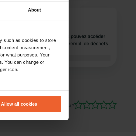
About
lotte312
l
févr. 2024
Le restaurant est fermé, vous pouvez accéder
y such as cookies to store
au site en voiture, mais il est rempli de déchets
nd content measurement,
et de containers tombés.
for what purposes. Your
Traduit par Google
Afficher l'original
es. You can change or
ger icon.
eral meters
Allow all cookies
Es-tu déjà venu ici ?
ails section
.
se our traffic. We also share
ers who may combine it with