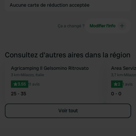
Aucune carte de réduction acceptée
Ça a changé ?
Modifier l’info
Consultez d'autres aires dans la région
Agricamping Il Gelsomino Ritrovato
Area Serviz
Préféré
3 km
•
Milazzo, Italie
3,7 km
•
Milazzo
3.55
11 avis
2
1 avis
25 - 35
0 - 0
Voir tout