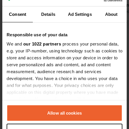
vélo jusqu'au bout de la péninsule.
rôti à 200 
Grand choix de restaurants et de
Traduit par Google
Afficher l'original
proximité. B
Traduit par Go
Consent
Details
Ad Settings
About
bars. Nous y avons passé 3 nuits et
électrique j
nous y retournerions sans hésiter.
magnifiques
Voir tous les 21 avis
Responsible use of your data
We and
our 1022 partners
process your personal data,
Es-tu déjà venu ici ?
e.g. your IP-number, using technology such as cookies to
store and access information on your device in order to
serve personalized ads and content, ad and content
measurement, audience research and services
development. You have a choice in who uses your data
and for what purposes. Your privacy choices are only
Contact
applicable on this digital property where you have made
your choices. You can change or withdraw your consent
any time from the Cookie Declaration or by clicking on
Emplacement
the Privacy trigger icon.
Allow all cookies
Via Migliavacca 90
Copie
98057, Milazzo, Italie
If you allow, we would also like to: