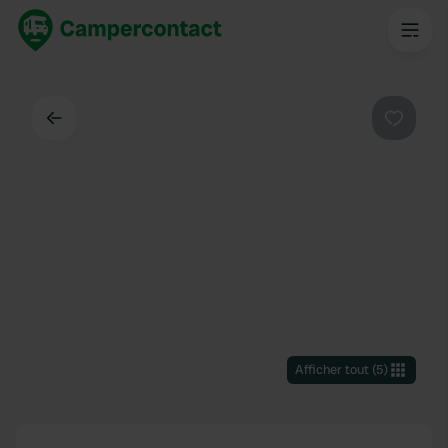
Dos
Préféré
Afficher tout
(
5
)