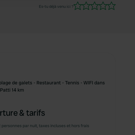
Es-tu déjà venu ici ?
lage de galets - Restaurant - Tennis - WIFI dans
 Patti 14 km
ture & tarifs
2 personnes par nuit, taxes incluses et hors frais