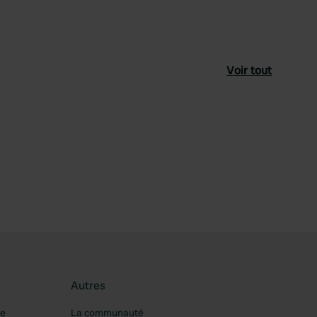
Voir tout
féré
Autres
re
La communauté