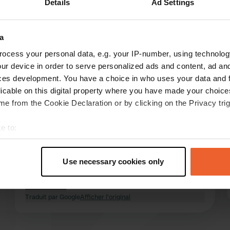
Details
Ad Settings
Montre plus
gé
(4)
a
les avis
ocess your personal data, e.g. your IP-number, using technolog
ur device in order to serve personalized ads and content, ad a
ces development. You have a choice in who uses your data and 
licable on this digital property where you have made your choic
Julelau
J
e from the Cookie Declaration or by clicking on the Privacy trig
sept. 2025
Nous ne pouvons pas recommander le site. Il a
e to:
été très bruyant toute la nuit, et il y a un mur ou
t your geographical location which can be accurate to within sev
une clôture et un sentier piétonnier entre le site
tively scanning it for specific characteristics (fingerprinting)
et la mer. Un atout majeur : le cadre magnifique,
Use necessary cookies only
 personal data is processed and set your preferences in the
det
le lagon et une agréable petite randonnée
jusqu'à l'église et le site archéologique.
lire la suite
e content and ads, to provide social media features and to analy
Traduit par Google
Afficher l'original
 our site with our social media, advertising and analytics partn
 provided to them or that they’ve collected from your use of their