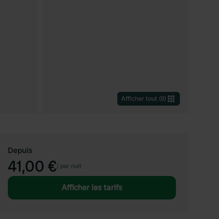
Afficher tout
(
8
)
Depuis
41,00 €
/
par nuit
Afficher les tarifs