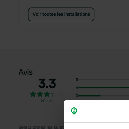
Voir toutes les installations
Avis
3.3
5
4
3
20 avis
2
1
Sélectionnez les sujets pour lire les critiques :