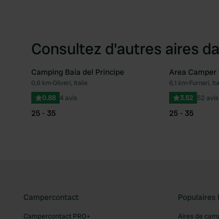
Consultez d'autres aires da
Camping Baia del Principe
Area Camper 
0,6 km
•
Oliveri, Italie
6,1 km
•
Furnari, Ita
Préféré
0.88
4 avis
3.52
52 avis
25 - 35
25 - 35
Campercontact
Populaires 
Campercontact PRO+
Aires de cam