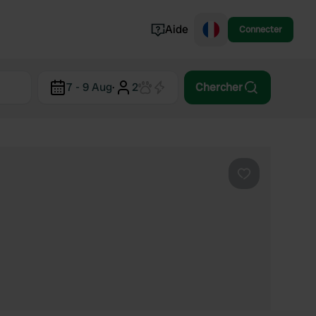
Aide
Connecter
Norvège
7 - 9 Aug
·
2
Chercher
Portugal
Danemark
Croatie
Voir tout...
Préféré