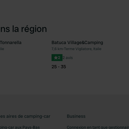
ns la région
Tonnarella
Batuca Village&Camping
lie
7,6 km
•
Terme Vigliatore, Italie
Préféré
Pré
2
2 avis
25 - 35
les aires de camping-car
Business
ping-car aux Pays-Bas
Connexion en tant que gestionnai