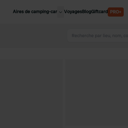
Aires de camping-car
Voyages
Blog
Giftcard
PRO+
leures aires de camping-car
Belgique
Slovénie
Autriche
Suède
e
Suisse