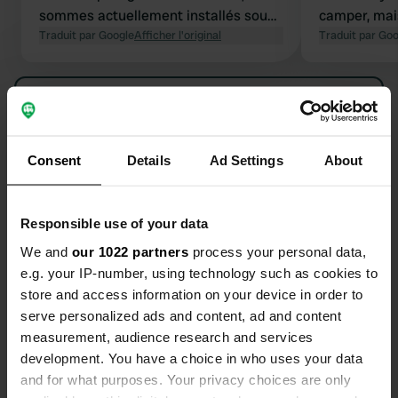
sommes actuellement installés sous
camper, mais
l'auvent, avec une table et des
Traduit par Google
Afficher l'original
fenêtres. C
Traduit par Go
chaises 😎 Pas de campeurs de
heures. Il y
longue durée ici… Un calme absolu, un
proximité, à
Voir tous les 20 avis
endroit charmant, parfait pour nous.
recommande
Es-tu déjà venu ici ?
Consent
Details
Ad Settings
About
Responsible use of your data
We and
our 1022 partners
process your personal data,
e.g. your IP-number, using technology such as cookies to
Contact
store and access information on your device in order to
serve personalized ads and content, ad and content
Emplacement
measurement, audience research and services
Via Savoia 13
Copie
development. You have a choice in who uses your data
91010, San Vito Lo Capo, Italie
and for what purposes. Your privacy choices are only