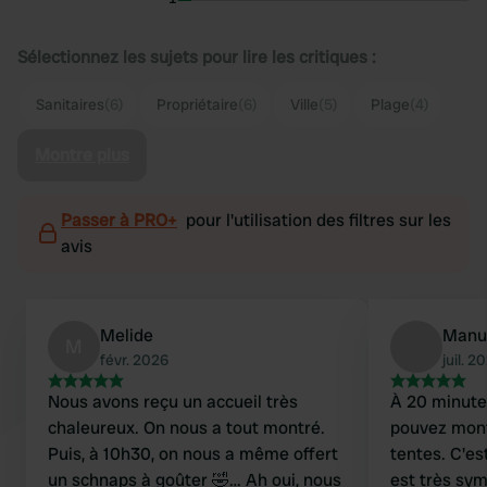
Sélectionnez les sujets pour lire les critiques :
Sanitaires
(6)
Propriétaire
(6)
Ville
(5)
Plage
(4)
Montre plus
Passer à PRO+
pour l'utilisation des filtres sur les
avis
Melide
Manu
M
févr. 2026
juil. 2
Nous avons reçu un accueil très
À 20 minutes
chaleureux. On nous a tout montré.
pouvez mont
Puis, à 10h30, on nous a même offert
tentes. C'e
un schnaps à goûter 🤣… Ah oui, nous
est très sy