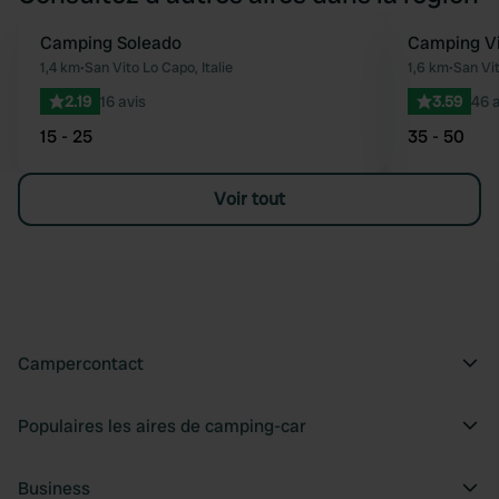
Camping Soleado
Camping Vi
Préféré
1,4 km
•
San Vito Lo Capo, Italie
1,6 km
•
San Vit
2.19
16 avis
3.59
46 a
15 - 25
35 - 50
Voir tout
Campercontact
Populaires les aires de camping-car
Business