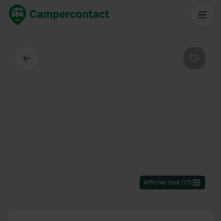
Dos
Préféré
Afficher tout
(
17
)