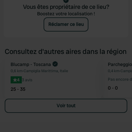
Vous êtes propriétaire de ce lieu?
Boostez votre localisation !
Réclamer ce lieu
Consultez d'autres aires dans la région
Blucamp - Toscana
Parcheggio
Préféré
0,6 km
•
Campiglia Marittima, Italie
0,4 km
•
Campigl
Pas encore d
4
3 avis
0 - 0
25 - 35
Voir tout