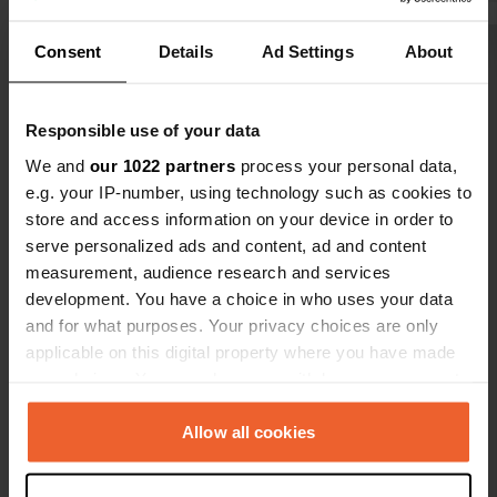
tard. Ne ma
à la ville hi
Consent
Details
Ad Settings
About
Voir tous les 5 avis
château, les
notamment p
également p
Responsible use of your data
Es-tu déjà venu ici ?
bonne option
We and
our 1022 partners
process your personal data,
e.g. your IP-number, using technology such as cookies to
store and access information on your device in order to
serve personalized ads and content, ad and content
measurement, audience research and services
Contact
development. You have a choice in who uses your data
and for what purposes. Your privacy choices are only
applicable on this digital property where you have made
Emplacement
your choices. You can change or withdraw your consent
Via di Venturina 3
Copie
any time from the Cookie Declaration or by clicking on
57021, Campiglia Marittima, Italie
the Privacy trigger icon.
Allow all cookies
Coordonnées
If you allow, we would also like to:
43° 3' 29" N 10° 36' 54" E