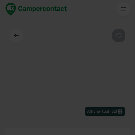
Dos
Préféré
Afficher tout
(
32
)