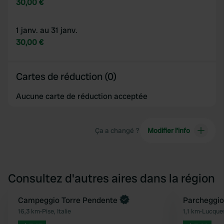
30,00 €
1 janv. au 31 janv.
30,00 €
Cartes de réduction (0)
Aucune carte de réduction acceptée
Ça a changé ?
Modifier l’info
Consultez d'autres aires dans la région
Reserve maintenant
Campeggio Torre Pendente
Parcheggio
Préféré
16,3 km
•
Pise, Italie
1,1 km
•
Lucques,