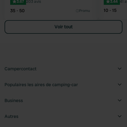
3.67
203 avis
3.44
41 a
10 - 15
35 - 50
Promu
Voir tout
Campercontact
Populaires les aires de camping-car
Business
Autres