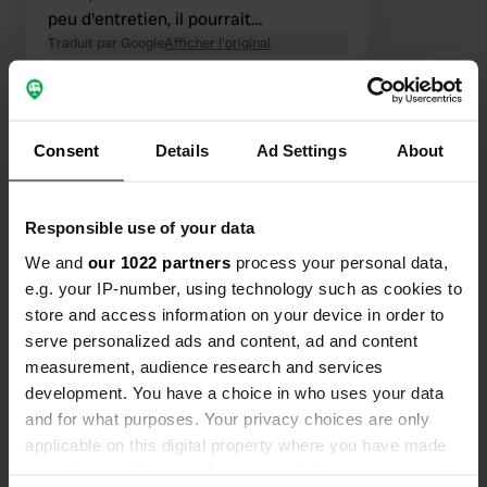
peu d'entretien, il pourrait
certainement être maintenu en bon
Traduit par Google
Afficher l'original
état, non ? Les douches n'ont que des
rideaux, ce qui est acceptable, mais
Voir tous les 192 avis
leur état laisse à désirer. Pas de
patères, pas de papier toilette, et
Consent
Details
Ad Settings
About
certains supports étaient manquants.
Es-tu déjà venu ici ?
Quand nous avons demandé, on nous
a répondu qu'il n'y en avait plus. D'où
Responsible use of your data
viennent les bons commentaires ?
We and
our 1022 partners
process your personal data,
e.g. your IP-number, using technology such as cookies to
store and access information on your device in order to
serve personalized ads and content, ad and content
Contact
measurement, audience research and services
development. You have a choice in who uses your data
Emplacement
and for what purposes. Your privacy choices are only
Via del Tiro a Segno 704
Copie
applicable on this digital property where you have made
55100, Lucques, Italie
your choices. You can change or withdraw your consent