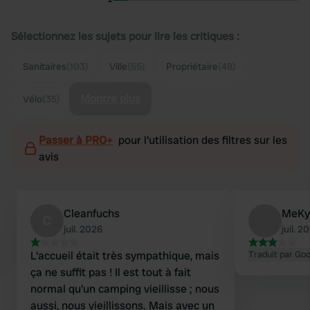
Sélectionnez les sujets pour lire les critiques :
Sanitaires
(103)
Ville
(55)
Propriétaire
(48)
Montre plus
Vélo
(35)
Passer à PRO+
pour l'utilisation des filtres sur les
avis
Cleanfuchs
MeKy
C
juil. 2026
juil. 2
L'accueil était très sympathique, mais
Traduit par Go
ça ne suffit pas ! Il est tout à fait
normal qu'un camping vieillisse ; nous
aussi, nous vieillissons. Mais avec un