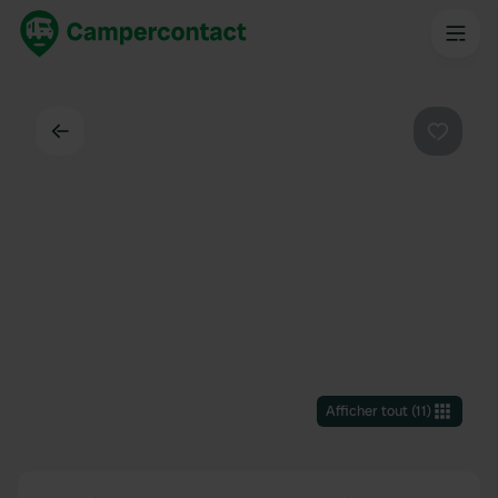
Dos
Préféré
Afficher tout
(
11
)