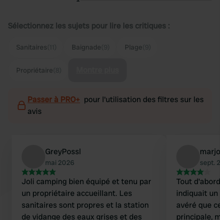
Sélectionnez les sujets pour lire les critiques :
Sanitaires
(11)
Baignade
(9)
Plage
(9)
Montre plus
Propriétaire
(8)
Passer à PRO+
pour l'utilisation des filtres sur les
avis
GreyPossl
marjo
mai 2026
sept. 
Joli camping bien équipé et tenu par
Tout d'abor
un propriétaire accueillant. Les
indiquait un 
sanitaires sont propres et la station
avéré que ce
de vidange des eaux grises et des
principale, 