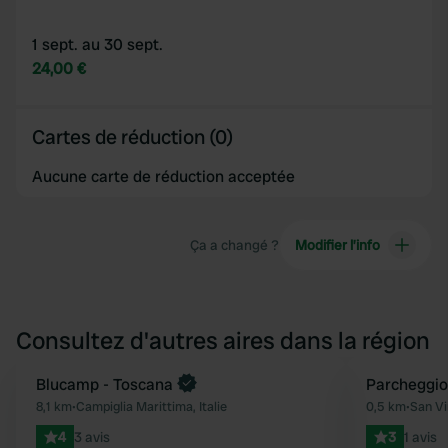
1 sept. au 30 sept.
24,00 €
Cartes de réduction (0)
Aucune carte de réduction acceptée
Ça a changé ?
Modifier l’info
Consultez d'autres aires dans la région
Blucamp - Toscana
Parcheggio
Préféré
8,1 km
•
Campiglia Marittima, Italie
0,5 km
•
San Vi
4
3 avis
3
1 avis