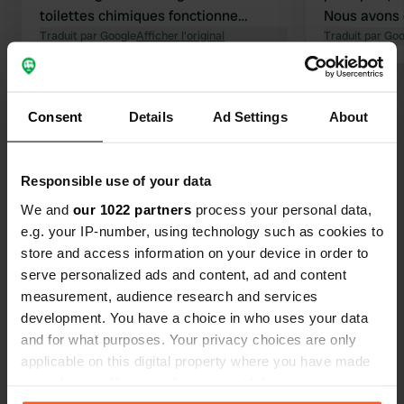
toilettes chimiques fonctionne
Nous avons
parfaitement. De plus, il y a une belle
Traduit par Google
Afficher l'original
le long du f
Traduit par Go
piscine et la plage est accessible à
principale es
pied. À l'entrée, côté route, une petite
grand panne
Voir tous les 17 avis
épicerie propose des légumes, des
(complètemen
Consent
Details
Ad Settings
About
fruits, du pain et divers autres
le crépuscu
produits de première nécessité.
est super be
Es-tu déjà venu ici ?
été bien pen
Responsible use of your data
We and
our 1022 partners
process your personal data,
e.g. your IP-number, using technology such as cookies to
store and access information on your device in order to
serve personalized ads and content, ad and content
Contact
measurement, audience research and services
development. You have a choice in who uses your data
Emplacement
and for what purposes. Your privacy choices are only
Località Sant'Albinia
Copie
applicable on this digital property where you have made
57025, Piombino, Italie
your choices. You can change or withdraw your consent
any time from the Cookie Declaration or by clicking on