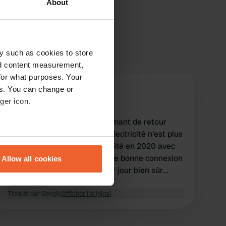
About
y such as cookies to store
nd content measurement,
for what purposes. Your
es. You can change or
Marsalo
M
ger icon.
juin 2023
découvert en 2020 et maintenant de retour
endroit toujours charmant l'électricité n'est plus
eral meters
gratuite. connecté à l'électricité en 2020 avec
des rallonges. maintenant une bonne connexion
Allow all cookies
ails section
.
camping-car pour 5 euros par jour bien sûr
visité le magasin et nous avons été invités à
lire la suite
se our traffic. We also share
rejoindre le petit déjeuner des autres clients le
Traduit par Google
Afficher l'original
ers who may combine it with
lendemain (bien sûr moyennant un supplément)
 services.
Le soir une belle promenade sur la digue