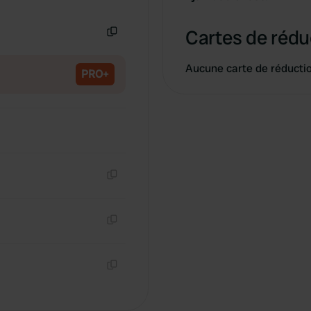
Copie
Cartes de rédu
Copie
Aucune carte de réducti
PRO+
Copie
Copie
Copie