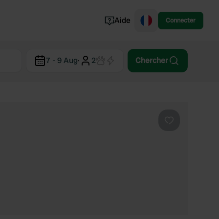
Aide
Connecter
Norvège
7 - 9 Aug
·
2
Chercher
Portugal
Danemark
Croatie
Voir tout...
Préféré