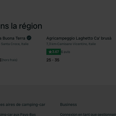
ns la région
a Buona Terra
Agricampeggio Laghetto Ca' brusà
ntenant
Santa Croce, Italie
7,3 km
•
Camisano Vicentino, Italie
Préféré
Pré
3.67
6 avis
€
25 - 35
(hors frais)
les aires de camping-car
Business
ping-car aux Pays-Bas
Connexion en tant que gestionnai