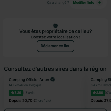
Ça a changé ?
Modifier l’info
Vous êtes propriétaire de ce lieu?
Boostez votre localisation !
Réclamer ce lieu
Consultez d'autres aires dans la région
Reserve maintenant
Camping Officiel Arlon
Reserve mainten
Camping S
Préféré
14,1 km
•
Arlon, Belgique
6,4 km
•
Habsc
3.29
113 avis
2.86
97 a
Depuis 30,70 €
Depuis 37,
(hors frais)