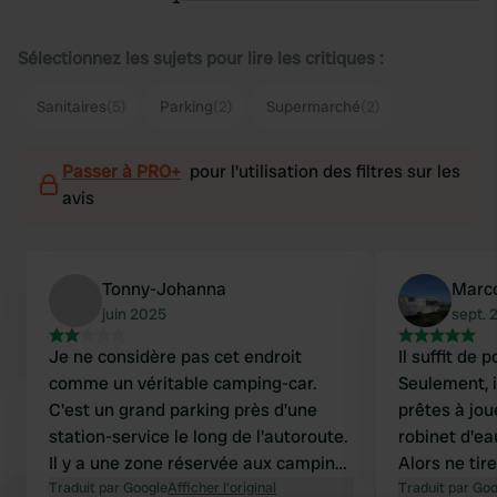
Sélectionnez les sujets pour lire les critiques :
Sanitaires
(5)
Parking
(2)
Supermarché
(2)
Passer à PRO+
pour l'utilisation des filtres sur les
avis
Tonny-Johanna
Marc
juin 2025
sept. 
Je ne considère pas cet endroit
Il suffit de 
comme un véritable camping-car.
Seulement, i
C'est un grand parking près d'une
prêtes à joue
station-service le long de l'autoroute.
robinet d'ea
Il y a une zone réservée aux camping-
Alors ne tire
cars et/ou aux voitures avec
Traduit par Google
Afficher l'original
Nous avons u
Traduit par Go