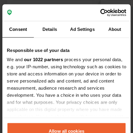
caravane. Des panneaux indiquent
pour tirer l
partout que le stationnement est
pouvez égal
Voir tous les 10 avis
limité à 9 heures, je pense qu'ils
déchets de 
veulent décourager les passants. Je
Consent
Details
Ad Settings
About
ne me suis pas vraiment senti à l'aise
Es-tu déjà venu ici ?
ici, il y avait aussi beaucoup de
camions venus de tous les pays
Responsible use of your data
d'Europe. Surtout, ne venez pas ici.
We and
our 1022 partners
process your personal data,
e.g. your IP-number, using technology such as cookies to
store and access information on your device in order to
Contact
serve personalized ads and content, ad and content
measurement, audience research and services
development. You have a choice in who uses your data
Emplacement
and for what purposes. Your privacy choices are only
E25
Copie
applicable on this digital property where you have made
8279, Mamer, Luxembourg
your choices. You can change or withdraw your consent
Coordonnées
any time from the Cookie Declaration or by clicking on
the Privacy trigger icon.
49° 38' 9" N 5° 58' 25" E
Allow all cookies