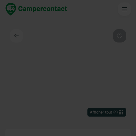
Dos
Préféré
Afficher tout
(
4
)