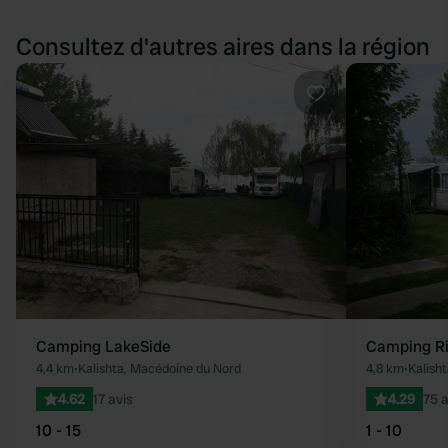
Consultez d'autres aires dans la région
Préféré
Camping LakeSide
Camping Ri
4,4 km
•
Kalishta, Macédoine du Nord
4,8 km
•
Kalish
4.62
17 avis
4.29
75 a
10 - 15
1 - 10