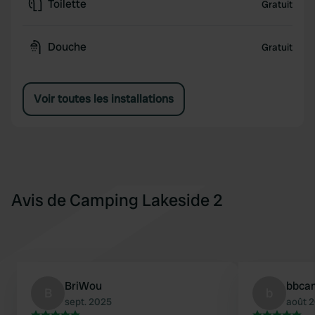
Toilette
Gratuit
Douche
Gratuit
Voir toutes les installations
Avis de Camping Lakeside 2
BriWou
bbcam
B
b
sept. 2025
août 