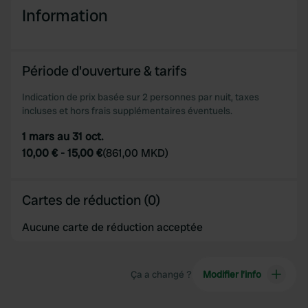
Information
We use cookies to personalise content and ads, to
provide social media features and to analyse our traffic.
We also share information about your use of our site with
Période d'ouverture & tarifs
our social media, advertising and analytics partners who
may combine it with other information that you’ve
Indication de prix basée sur 2 personnes par nuit, taxes
provided to them or that they’ve collected from your use
incluses et hors frais supplémentaires éventuels.
of their services.
1 mars au 31 oct.
10,00 €
-
15,00 €
(
861,00 MKD
)
Cartes de réduction (0)
Aucune carte de réduction acceptée
Ça a changé ?
Modifier l’info