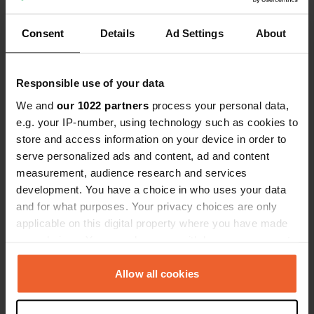
Emplacement
Consent
Details
Ad Settings
About
Toumliline, Maroc
Copie
Coordonnées
Responsible use of your data
29° 54' 54" N 8° 44' 50" W
We and
our 1022 partners
process your personal data,
Copie
29.9150374 -8.7473514
e.g. your IP-number, using technology such as cookies to
Copie
store and access information on your device in order to
Code du site
serve personalized ads and content, ad and content
104569
measurement, audience research and services
Copie
development. You have a choice in who uses your data
PRO+
Passer à
PRO+
and for what purposes. Your privacy choices are only
pour toutes les coordonnées
applicable on this digital property where you have made
your choices. You can change or withdraw your consent
Carte
any time from the Cookie Declaration or by clicking on
Afficher sur la carte
the Privacy trigger icon.
Allow all cookies
If you allow, we would also like to: