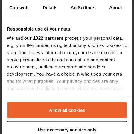
pour les campeurs sous tente. Il n'y a
Consent
Details
Ad Settings
About
pas de toilettes. La seule installation
Voir tous les 26 avis
est une poubelle. C'est un endroit
charmant et paisible.
Responsible use of your data
Es-tu déjà venu ici ?
We and
our 1022 partners
process your personal data,
e.g. your IP-number, using technology such as cookies to
store and access information on your device in order to
serve personalized ads and content, ad and content
measurement, audience research and services
development. You have a choice in who uses your data
Contact
and for what purposes. Your privacy choices are only
applicable on this digital property where you have made
your choices. You can change or withdraw your consent
Emplacement
any time from the Cookie Declaration or by clicking on
Sekundær Fylkesveg 888
Copie
the Privacy trigger icon.
Allow all cookies
Hadsel, Norvège
Coordonnées
If you allow, we would also like to:
Use necessary cookies only
68° 25' 25" N 14° 33' 48" E
Collect information about your geographical location