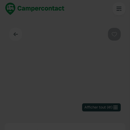
Dos
Préféré
Afficher tout
(
41
)