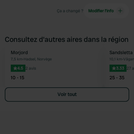
Ça a changé ?
Modifier l’info
Consultez d'autres aires dans la région
Morjord
Sandsletta
Préféré
7,5 km
•
Hadsel, Norvège
10,1 km
•
Vågan
4.5
2 avis
3.33
27 a
10 - 15
25 - 35
Voir tout