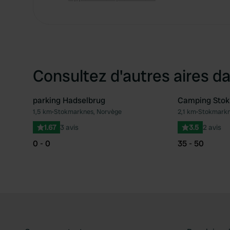
Consultez d'autres aires da
parking Hadselbrug
Camping Sto
1,5 km
•
Stokmarknes, Norvège
2,1 km
•
Stokmarkn
Préféré
1.67
3 avis
3.5
2 avis
0 - 0
35 - 50