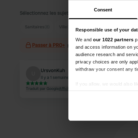
Consent
Sélectionnez les sujets pour lire les critiques :
Sanitaires
(8)
Ville
(3)
Hygiène
(2)
Calme
(2)
Responsible use of your dat
We and
our 1022 partners
pr
Passer à PRO+
pour l'utilisation des filtres sur 
and access information on yo
audience research and servi
privacy choices are only app
withdraw your consent any tim
UrsvonKuh
U
Il y a 1 semaine
If you allow, we would also lik
Traduit par Google
Afficher l'original
Collect information abou
Identify your device by ac
Find out more about how your
We use cookies to personalis
information about your use of
other information that you’ve