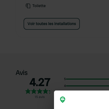
Toilette
Voir toutes les installations
Avis
4.27
5
4
3
15 avis
2
1