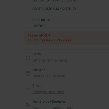
68° 34' 18" N 14° 55' 36" E
68.57168303 14.92678171
Code du site
106019
PRO+
Passer à
pour toutes les coordonnées
Carte
Afficher sur la carte
Site web
Visitez le site Web
E-mail
Envoyer un e-mail
Numéro de téléphone
Appelez l'emplacement