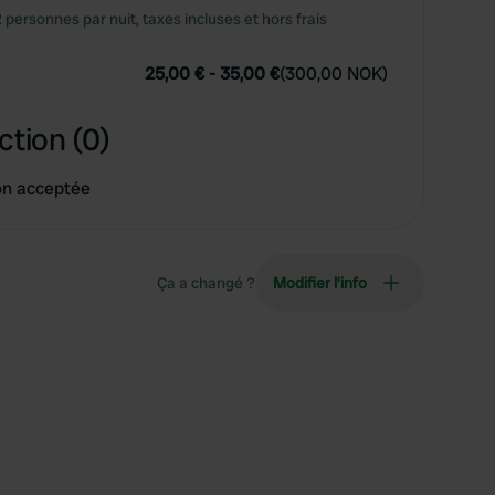
2 personnes par nuit, taxes incluses et hors frais
25,00 €
-
35,00 €
(
300,00 NOK
)
ction (0)
on acceptée
Ça a changé ?
Modifier l’info