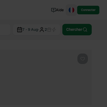
Aide
Connecter
Norvège
7 - 9 Aug
·
2
Chercher
Portugal
Danemark
Croatie
Voir tout...
Préféré