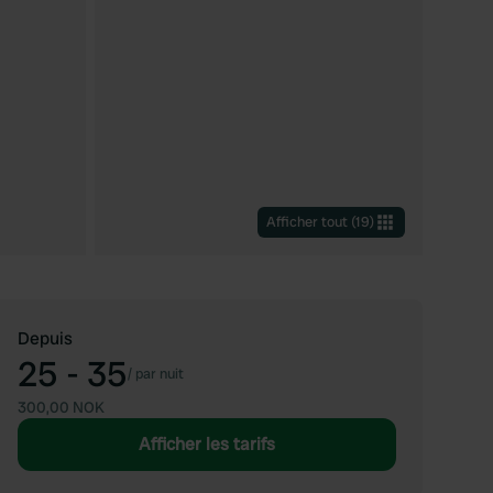
Afficher tout
(
19
)
Depuis
25 - 35
/
par nuit
300,00 NOK
Afficher les tarifs