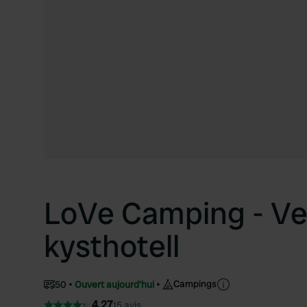
LoVe Camping - Ve
kysthotell
Campings
50
Ouvert aujourd'hui
4.27
15 avis