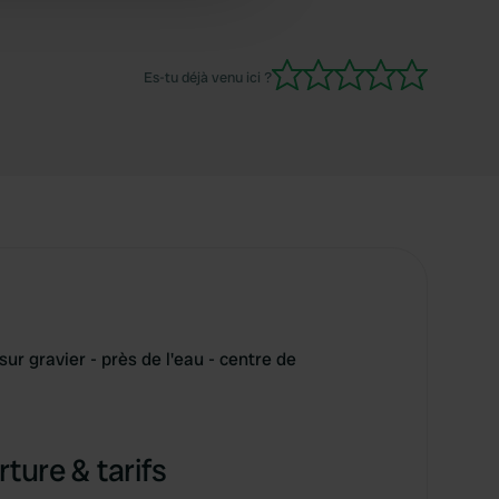
Es-tu déjà venu ici ?
r gravier - près de l'eau - centre de
ture & tarifs