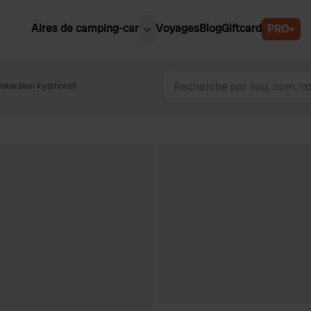
Aires de camping-car
Voyages
Blog
Giftcard
PRO+
leures aires de camping-car
Belgique
sterålen kysthotell
Slovénie
Autriche
Suède
e
Suisse