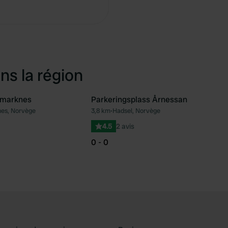
Copie
ns la région
kmarknes
Parkeringsplass Årnessan
es, Norvège
3,8 km
•
Hadsel, Norvège
Préféré
Pré
4.5
2 avis
0 - 0