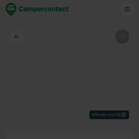
Dos
Préféré
Afficher tout
(
3
)