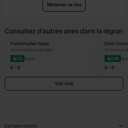
Réclamer ce lieu
Consultez d'autres aires dans la région
Fischerhafen Napp
Esso Vestv
Préféré
3,6 km
•
Flakstad, Norvège
4,7 km
•
Vestvå
2.5
8 avis
2.56
18 a
0 - 0
0 - 0
Voir tout
Campercontact