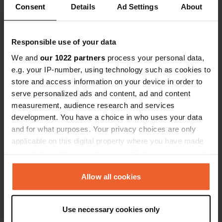
Voir tous les 5 avis
Consent
Details
Ad Settings
About
pas de toilettes ici.
Es-tu déjà venu ici ?
Responsible use of your data
We and
our 1022 partners
process your personal data,
e.g. your IP-number, using technology such as cookies to
store and access information on your device in order to
serve personalized ads and content, ad and content
measurement, audience research and services
Contact
development. You have a choice in who uses your data
and for what purposes. Your privacy choices are only
Emplacement
applicable on this digital property where you have made
Flesveien 480
Copie
your choices. You can change or withdraw your consent
8372, Vestvågøy, Norvège
any time from the Cookie Declaration or by clicking on
the Privacy trigger icon.
Allow all cookies
Coordonnées
68° 8' 58" N 13° 30' 23" E
If you allow, we would also like to:
Copie
Use necessary cookies only
68.1493182 13.5063097
Collect information about your geographical location