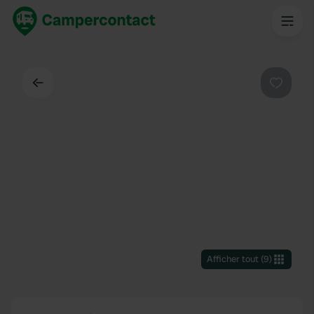
Dos
Préféré
Afficher tout
(
9
)