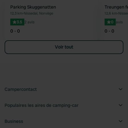
Parking Skuggenatten
Treungen f
Préféré
12,3 km
•
Nissedal, Norvège
12,6 km
•
Nisse
3.5
2 avis
0
avis
0 - 0
0 - 0
Voir tout
Campercontact
Populaires les aires de camping-car
Business