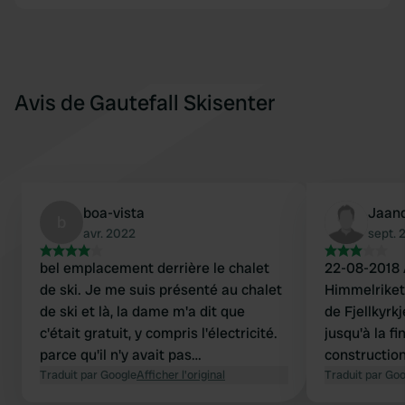
Avis de Gautefall Skisenter
boa-vista
Jaan
b
avr. 2022
sept. 
bel emplacement derrière le chalet
22-08-2018 
de ski. Je me suis présenté au chalet
Himmelriket 
de ski et là, la dame m'a dit que
de Fjellkyrk
c'était gratuit, y compris l'électricité.
jusqu'à la f
parce qu'il n'y avait pas
construction
d'installations. l'électricité et une
Traduit par Google
Afficher l'original
Traduit par Go
poubelle c'est déjà bien et en