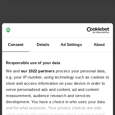
Norvège il y a plein de points de
prélèvement en cours de route. le
lundi de Pâques, il y a encore
beaucoup de ski.
Contact
Emplacement
Consent
Details
Ad Settings
About
Gautefallveien 1155
Copie
3750, Drangedal, Norvège
Responsible use of your data
Coordonnées
We and
our 1022 partners
process your personal data,
59° 3' 42" N 8° 43' 27" E
e.g. your IP-number, using technology such as cookies to
Copie
store and access information on your device in order to
59.06165 8.7243
Copie
serve personalized ads and content, ad and content
Code du site
measurement, audience research and services
72293
development. You have a choice in who uses your data
Copie
and for what purposes. Your privacy choices are only
PRO+
Passer à
PRO+
applicable on this digital property where you have made