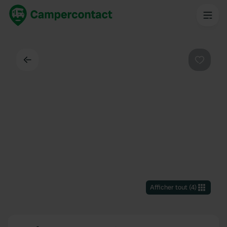
Dos
Préféré
Afficher tout
(
4
)