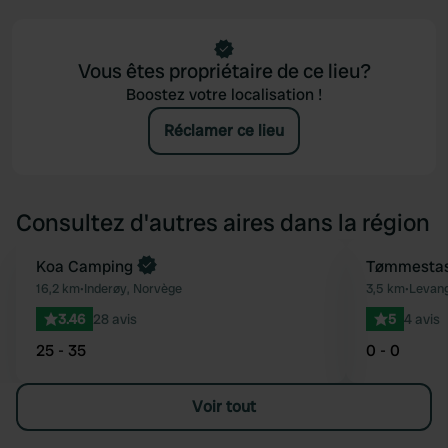
Vous êtes propriétaire de ce lieu?
Boostez votre localisation !
Réclamer ce lieu
Consultez d'autres aires dans la région
Reserve maintenant
Koa Camping
Tømmestas
Préféré
16,2 km
•
Inderøy, Norvège
3,5 km
•
Levang
3.46
28 avis
5
4 avis
25 - 35
0 - 0
Voir tout