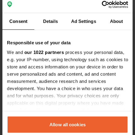
de passer à la suivante.
Voir tous les 6 avis
Consent
Details
Ad Settings
About
Es-tu déjà venu ici ?
Responsible use of your data
We and
our 1022 partners
process your personal data,
e.g. your IP-number, using technology such as cookies to
store and access information on your device in order to
serve personalized ads and content, ad and content
Contact
measurement, audience research and services
development. You have a choice in who uses your data
and for what purposes. Your privacy choices are only
Emplacement
applicable on this digital property where you have made
E6
Copie
your choices. You can change or withdraw your consent
Levanger, Norvège
any time from the Cookie Declaration or by clicking on
Coordonnées
the Privacy trigger icon.
Allow all cookies
63° 43' 5" N 11° 13' 38" E