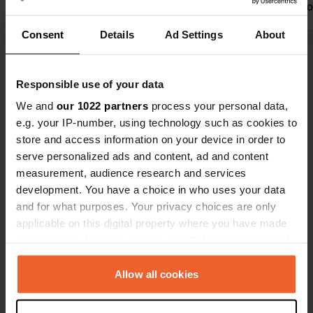
une autre caravane là-bas.
et eau disp
Traduit par Google
Afficher l'original
commerces
Consent
Details
Ad Settings
About
Voir tous les 9 avis
Responsible use of your data
We and
our 1022 partners
process your personal data,
Es-tu déjà venu ici ?
e.g. your IP-number, using technology such as cookies to
store and access information on your device in order to
serve personalized ads and content, ad and content
measurement, audience research and services
development. You have a choice in who uses your data
and for what purposes. Your privacy choices are only
Contact
applicable on this digital property where you have made
your choices. You can change or withdraw your consent
Emplacement
any time from the Cookie Declaration or by clicking on
Strandveien 29
Copie
the Privacy trigger icon.
Allow all cookies
9350, Salangen, Norvège
If you allow, we would also like to: