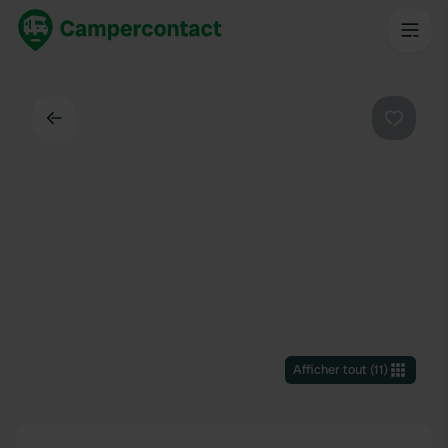
Dos
Préféré
Afficher tout
(
11
)