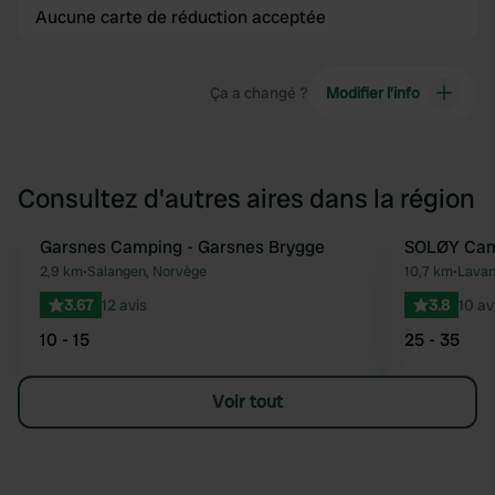
Aucune carte de réduction acceptée
Ça a changé ?
Modifier l’info
Consultez d'autres aires dans la région
Garsnes Camping - Garsnes Brygge
SOLØY Cam
Préféré
2,9 km
•
Salangen, Norvège
10,7 km
•
Lavan
3.67
12 avis
3.8
10 av
10 - 15
25 - 35
Voir tout