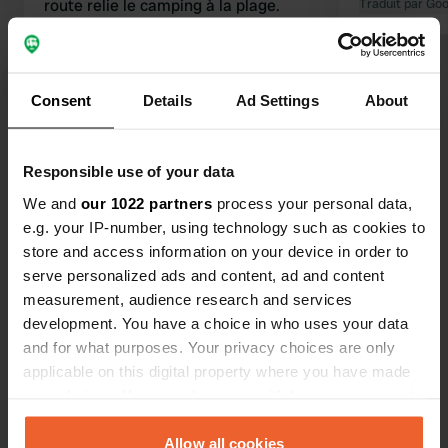
route relie le camping à la plage.
Traduit par Go
Nous avons ensuite poursuivi notre
route vers Steinfjord.
Traduit par Google
Afficher l'original
Consent
Details
Ad Settings
About
Voir tous les 11 avis
Responsible use of your data
We and
our 1022 partners
process your personal data,
Es-tu déjà venu ici ?
e.g. your IP-number, using technology such as cookies to
store and access information on your device in order to
serve personalized ads and content, ad and content
measurement, audience research and services
development. You have a choice in who uses your data
and for what purposes. Your privacy choices are only
Contact
applicable on this digital property where you have made
your choices. You can change or withdraw your consent
Emplacement
any time from the Cookie Declaration or by clicking on
Fylkesvei 862
Copie
the Privacy trigger icon.
Allow all cookies