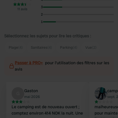
3
11 avis
2
1
Sélectionnez les sujets pour lire les critiques :
Plage
(4)
Sanitaires
(4)
Parking
(4)
Vue
(2)
Passer à PRO+
pour l'utilisation des filtres sur les
avis
Gaston
camp
G
mai 2026
sept. 
Le camping est de nouveau ouvert ;
malheureus
comptez environ 414 NOK la nuit. Une
pour mainte