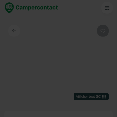
Dos
Préféré
Afficher tout
(
10
)