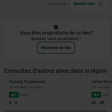
Ça a changé ?
Modifier l’info
Vous êtes propriétaire de ce lieu?
Boostez votre localisation !
Réclamer ce lieu
Consultez d'autres aires dans la région
Parking Tungeneset
Camp Stein
Préféré
2,6 km
•
Senja, Norvège
2,6 km
•
Senja,
2
2 avis
4
1 avis
0 - 0
25 - 35