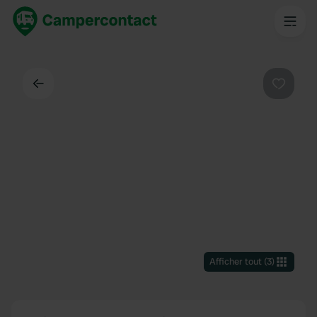
Dos
Préféré
Afficher tout
(
3
)