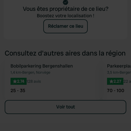
Vous êtes propriétaire de ce lieu?
Boostez votre localisation !
Réclamer ce lieu
Consultez d'autres aires dans la région
Bobilparkering Bergenshallen
Parkeerpla
Préféré
1,4 km
•
Bergen, Norvège
3,5 km
•
Bergen
2.74
128 avis
2.27
22 a
25 - 35
70 - 100
Voir tout