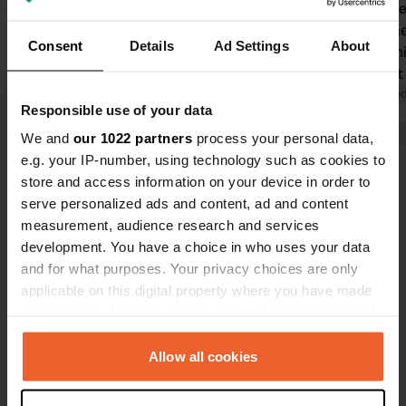
Attention ce
stationnemen
Consent
Details
Ad Settings
About
agents municipaux
cyclable es
grâce aux b
Traduit par Go
Responsible use of your data
pouvez accéd
cyclable sur
We and
our 1022 partners
process your personal data,
Voir tous les 9 avis
tunnel, puis,
e.g. your IP-number, using technology such as cookies to
droite, vou
store and access information on your device in order to
directement 
serve personalized ads and content, ad and content
Es-tu déjà venu ici ?
de 3 km. Au 
measurement, audience research and services
grand centr
development. You have a choice in who uses your data
étages. En c
and for what purposes. Your privacy choices are only
arriverez au
applicable on this digital property where you have made
your choices. You can change or withdraw your consent
any time from the Cookie Declaration or by clicking on
Contact
the Privacy trigger icon.
Allow all cookies
Emplacement
If you allow, we would also like to: