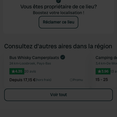
Vous êtes propriétaire de ce lieu?
Boostez votre localisation !
Réclamer ce lieu
Consultez d'autres aires dans la région
Reserve maintenant
Bus Whisky Camperplaats
Camping de
Préféré
24 km
•
Loosbroek, Pays-Bas
3,4 km
•
De Mor
4.35
20 avis
3.96
13 a
15 - 25
Depuis 17,15 €
(hors frais)
Promu
Voir tout