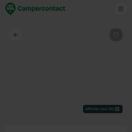
Dos
Préféré
Afficher tout
(
16
)