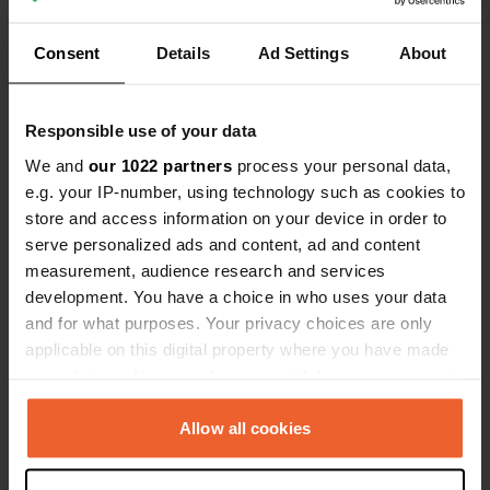
avec douches et toilettes
sentez immé
Voir tous les 38 avis
Bakel.
Consent
Details
Ad Settings
About
Es-tu déjà venu ici ?
Responsible use of your data
We and
our 1022 partners
process your personal data,
e.g. your IP-number, using technology such as cookies to
store and access information on your device in order to
serve personalized ads and content, ad and content
Contact
measurement, audience research and services
development. You have a choice in who uses your data
and for what purposes. Your privacy choices are only
Emplacement
applicable on this digital property where you have made
De Beekakker 13
Copie
your choices. You can change or withdraw your consent
5761 EN, Bakel, Pays-Bas
any time from the Cookie Declaration or by clicking on
Coordonnées
the Privacy trigger icon.
Allow all cookies
51° 30' 3" N 5° 44' 37" E
If you allow, we would also like to:
Copie