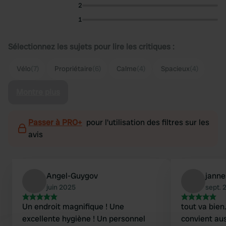
2
1
Sélectionnez les sujets pour lire les critiques :
Vélo
(7)
Propriétaire
(6)
Calme
(4)
Spacieux
(4)
Montre plus
Passer à PRO+
pour l'utilisation des filtres sur les
avis
Angel-Guygov
janne
juin 2025
sept. 
Un endroit magnifique ! Une
tout va bien
excellente hygiène ! Un personnel
convient au