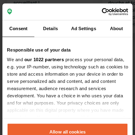
accueillant !
douche et to
Traduit par Google
Afficher l'original
container. b
ceux qui rec
Traduit par Go
Consent
Details
Ad Settings
About
Voir tous les 12 avis
Responsible use of your data
We and
our 1022 partners
process your personal data,
Es-tu déjà venu ici ?
e.g. your IP-number, using technology such as cookies to
store and access information on your device in order to
serve personalized ads and content, ad and content
measurement, audience research and services
development. You have a choice in who uses your data
and for what purposes. Your privacy choices are only
Contact
applicable on this digital property where you have made
your choices. You can change or withdraw your consent
Emplacement
any time from the Cookie Declaration or by clicking on
Haarsterweg 49
the Privacy trigger icon.
Allow all cookies
Copie