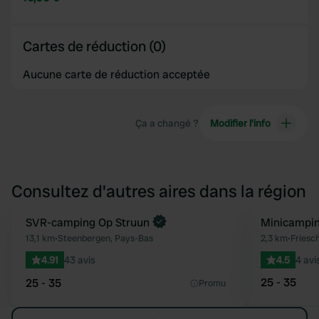
Cartes de réduction (0)
Aucune carte de réduction acceptée
Ça a changé ?
Modifier l’info
Consultez d'autres aires dans la région
SVR-camping Op Struun
Minicampi
Préféré
13,1 km
•
Steenbergen, Pays-Bas
2,3 km
•
Friesc
4.91
43 avis
4.5
4 avi
25 - 35
25 - 35
Promu