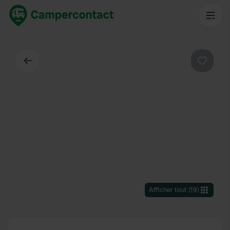
Dos
Préféré
Afficher tout
(
19
)