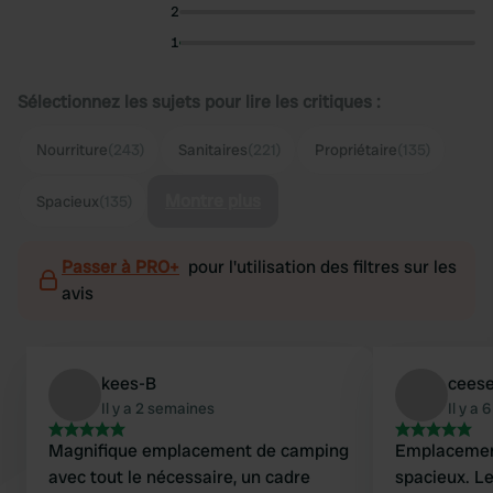
2
1
Sélectionnez les sujets pour lire les critiques :
Nourriture
(243)
Sanitaires
(221)
Propriétaire
(135)
Montre plus
Spacieux
(135)
Passer à PRO+
pour l'utilisation des filtres sur les
avis
kees-B
cees
Il y a 2 semaines
Il y a
Magnifique emplacement de camping
Emplacemen
avec tout le nécessaire, un cadre
spacieux. L