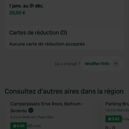
1 janv. au 31 déc.
20,00 €
Cartes de réduction (0)
Aucune carte de réduction acceptée
Ça a changé ?
Modifier l’info
Consultez d'autres aires dans la région
Camperplaats Erve Roos, Beltrum -
Parking Br
Préféré
Groenlo
1,6 km
•
Borcul
6,3 km
•
Beltrum, Pays-Bas
3.42
6 av
4.94
165 avis
0 - 0