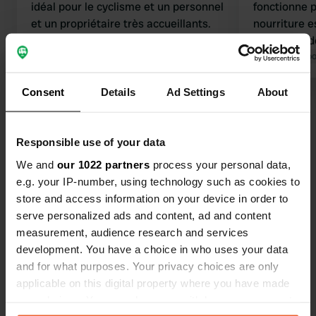
idéal pour le cyclisme et un personnel
fonctionne p
et un propriétaire très accueillants.
nourriture es
Nous reviendrons sans hésiter.
recommande 
Cordialement, Kees et Jannie
Traduit par Google
Afficher l'original
années, il y
Traduit par Go
emplacement
vraiment ap
Consent
Details
Ad Settings
About
Voir tous les 479 avis
chaud. Nous
! 👌👌
Responsible use of your data
Es-tu déjà venu ici ?
We and
our 1022 partners
process your personal data,
e.g. your IP-number, using technology such as cookies to
store and access information on your device in order to
serve personalized ads and content, ad and content
measurement, audience research and services
development. You have a choice in who uses your data
Contact
and for what purposes. Your privacy choices are only
applicable on this digital property where you have made
Emplacement
your choices. You can change or withdraw your consent
Hambroekweg 6
Copie