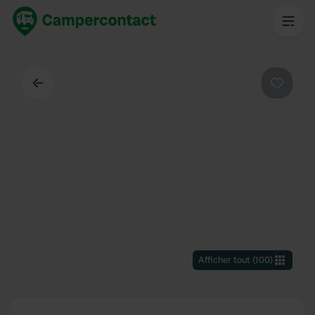
Dos
Préféré
Afficher tout
(
100
)