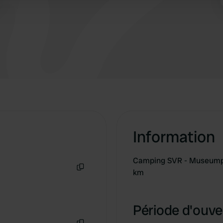
 provided to them or that they’ve collected from your use of their
Information
Camping SVR - Museumpark
km
Copie
Période d'ouver