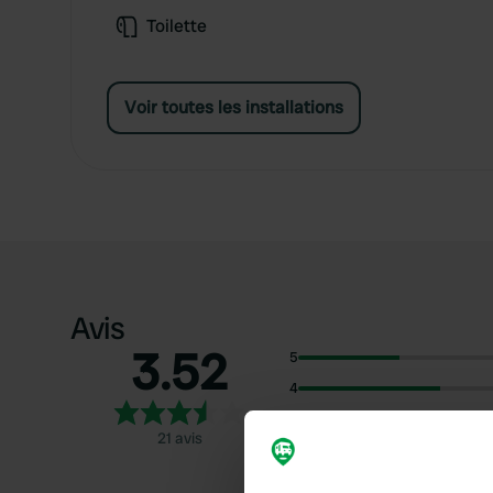
Toilette
Voir toutes les installations
Avis
3.52
5
4
3
21 avis
2
1