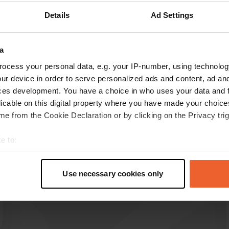
Details
Ad Settings
Montre plus
(5)
a
ocess your personal data, e.g. your IP-number, using technolog
les avis
ur device in order to serve personalized ads and content, ad a
ces development. You have a choice in who uses your data and 
licable on this digital property where you have made your choic
e from the Cookie Declaration or by clicking on the Privacy trig
WimHartlief
W
mai 2026
e to:
reçu très cool
t your geographical location which can be accurate to within sev
Traduit par Google
Afficher l'original
tively scanning it for specific characteristics (fingerprinting)
Use necessary cookies only
 personal data is processed and set your preferences in the
det
e content and ads, to provide social media features and to analy
 our site with our social media, advertising and analytics partn