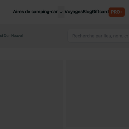
Aires de camping-car
Voyages
Blog
Giftcard
PRO+
leures aires de camping-car
Belgique
ed Den Heuvel
Slovénie
Autriche
Suède
e
Suisse