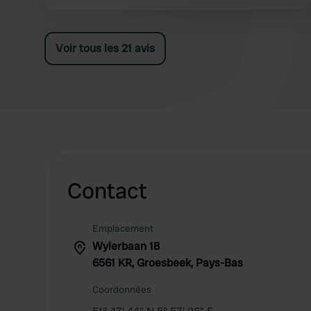
other information that you’ve
moment de régler la note, il indique qu'il
n'accorde aucune réduction. Ce n'est pas une
question de réduction de 2 euros, mais dans ce
Voir tous les 21 avis
cas, il ne faut pas le mentionner. Tout doit être
payé en espèces. Les informations sur le site
web sont correctes. Ce n'est plus pour nous.
Contact
Emplacement
Wylerbaan 18
6561 KR, Groesbeek, Pays-Bas
Coordonnées