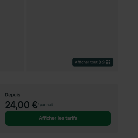
Afficher tout
(
13
)
Depuis
24,00 €
/
par nuit
Afficher les tarifs