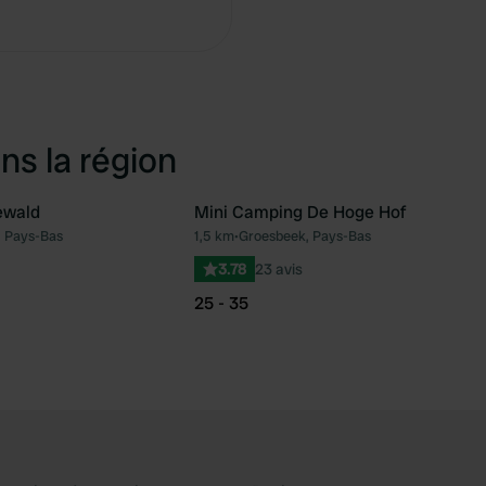
Copie
ns la région
ewald
Mini Camping De Hoge Hof
 Pays-Bas
1,5 km
•
Groesbeek, Pays-Bas
Préféré
Pré
3.78
23 avis
25 - 35