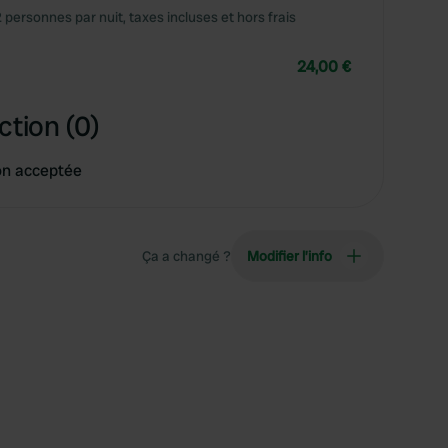
2 personnes par nuit, taxes incluses et hors frais
24,00 €
ction (0)
on acceptée
Ça a changé ?
Modifier l’info