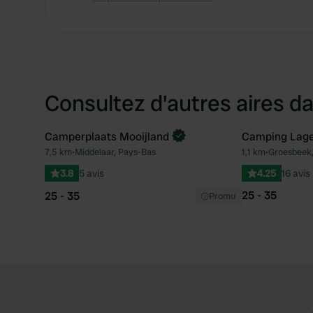
Consultez d'autres aires da
Camperplaats Mooijland
Camping Lag
Reserve maintenant
7,5 km
•
Middelaar, Pays-Bas
1,1 km
•
Groesbeek,
Préféré
3.8
5 avis
4.25
16 avis
25 - 35
25 - 35
Promu