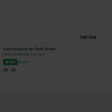
Voir tout
Vakantiepark de Oude Molen
1,9 km
•
Groesbeek, Pays-Bas
féré
Préféré
3.67
49 avis
25 - 35