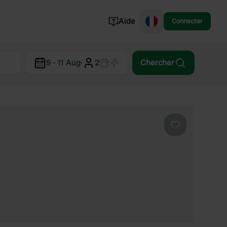
Aide
Connecter
Norvège
9 - 11 Aug
·
2
Chercher
Portugal
Danemark
Croatie
Voir tout...
Préféré