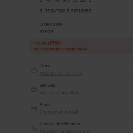
51° 47' 44" N 5° 57' 26" E
51.79547261 5.95712983
Code du site
97908
PRO+
Passer à
pour toutes les coordonnées
Carte
Afficher sur la carte
Site web
Visitez le site Web
E-mail
Envoyer un e-mail
Numéro de téléphone
Appelez l'emplacement