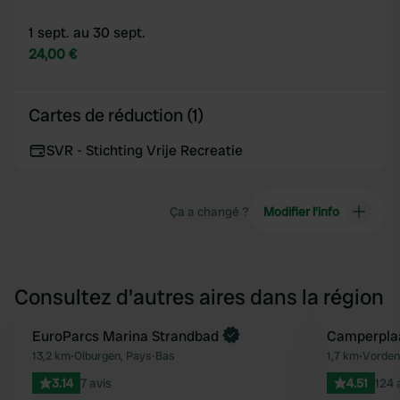
1 sept. au 30 sept.
24,00 €
Cartes de réduction (1)
SVR - Stichting Vrije Recreatie
Ça a changé ?
Modifier l’info
Consultez d'autres aires dans la région
Reserve maintenant
EuroParcs Marina Strandbad
Reserve mainten
Camperpla
Préféré
13,2 km
•
Olburgen, Pays-Bas
1,7 km
•
Vorden
3.14
7 avis
4.51
124 