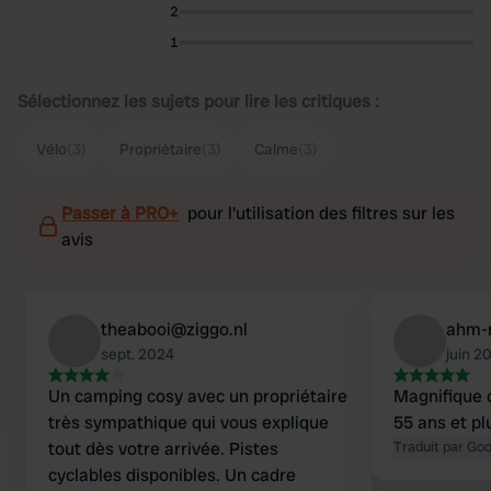
2
1
Sélectionnez les sujets pour lire les critiques :
Vélo
(3)
Propriétaire
(3)
Calme
(3)
Passer à PRO+
pour l'utilisation des filtres sur les
avis
theabooi@ziggo.nl
ahm-
sept. 2024
juin 2
Un camping cosy avec un propriétaire
Magnifique 
très sympathique qui vous explique
55 ans et plu
tout dès votre arrivée. Pistes
Traduit par Go
cyclables disponibles. Un cadre