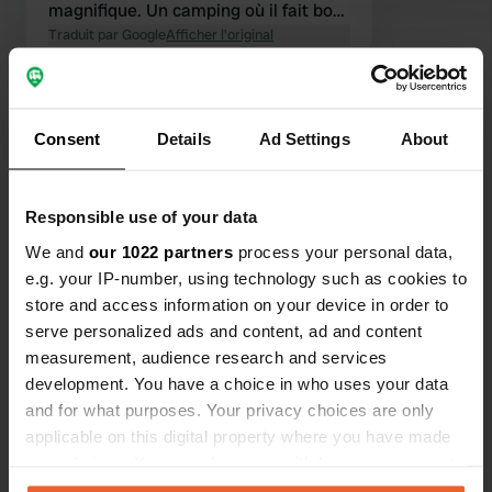
magnifique. Un camping où il fait bon
revenir.
Traduit par Google
Afficher l'original
Voir tous les 6 avis
Consent
Details
Ad Settings
About
Es-tu déjà venu ici ?
Responsible use of your data
We and
our 1022 partners
process your personal data,
e.g. your IP-number, using technology such as cookies to
store and access information on your device in order to
serve personalized ads and content, ad and content
Contact
measurement, audience research and services
development. You have a choice in who uses your data
Emplacement
and for what purposes. Your privacy choices are only
Hesselinkdijk 1
Copie
applicable on this digital property where you have made
7255 LK, Hengelo (Gld), Pays-Bas
your choices. You can change or withdraw your consent
any time from the Cookie Declaration or by clicking on