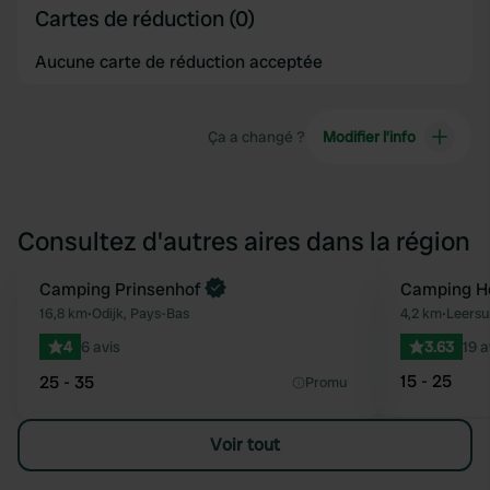
Cartes de réduction (0)
Aucune carte de réduction acceptée
Ça a changé ?
Modifier l’info
Consultez d'autres aires dans la région
Reserve maintenant
Camping Prinsenhof
Camping H
Préféré
16,8 km
•
Odijk, Pays-Bas
4,2 km
•
Leersu
4
6 avis
3.63
19 a
15 - 25
25 - 35
Promu
Voir tout