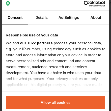
Traduit par Go
Consent
Details
Ad Settings
About
Voir tous les 234 avis
Responsible use of your data
We and
our 1022 partners
process your personal data,
Es-tu déjà venu ici ?
e.g. your IP-number, using technology such as cookies to
store and access information on your device in order to
serve personalized ads and content, ad and content
measurement, audience research and services
development. You have a choice in who uses your data
and for what purposes. Your privacy choices are only
Contact
applicable on this digital property where you have made
your choices. You can change or withdraw your consent
any time from the Cookie Declaration or by clicking on
Emplacement
the Privacy trigger icon.
Allow all cookies
Brinkkanterweg 39
Copie
3925 BA, Scherpenzeel, Pays-Bas