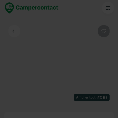
Dos
Préféré
Afficher tout
(
43
)