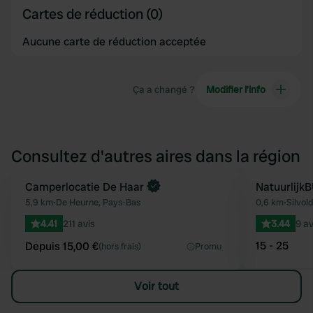
Cartes de réduction (0)
Aucune carte de réduction acceptée
Ça a changé ?
Modifier l’info
Consultez d'autres aires dans la région
Reserve maintenant
Camperlocatie De Haar
Natuurlijk
Préféré
5,9 km
•
De Heurne, Pays-Bas
0,6 km
•
Silvol
4.41
211 avis
3.44
9 av
15 - 25
Depuis 15,00 €
(hors frais)
Promu
Voir tout