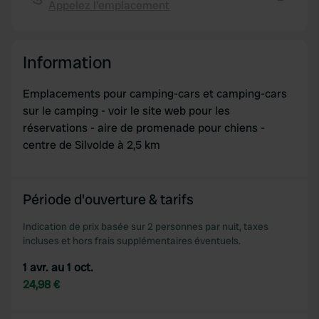
Appelez l'emplacement
provide social media features and to analyse our traffic.
Copie
We also share information about your use of our site with
our social media, advertising and analytics partners who
Information
may combine it with other information that you’ve
provided to them or that they’ve collected from your use
Emplacements pour camping-cars et camping-cars
of their services.
sur le camping - voir le site web pour les
réservations - aire de promenade pour chiens -
centre de Silvolde à 2,5 km
Période d'ouverture & tarifs
Indication de prix basée sur 2 personnes par nuit, taxes
incluses et hors frais supplémentaires éventuels.
1 avr. au 1 oct.
24,98 €