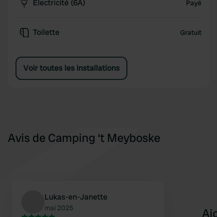
Électricité (6A)
Payé
Toilette
Gratuit
Voir toutes les installations
Avis de Camping ‘t Meyboske
Lukas-en-Janette
mai 2025
Aj