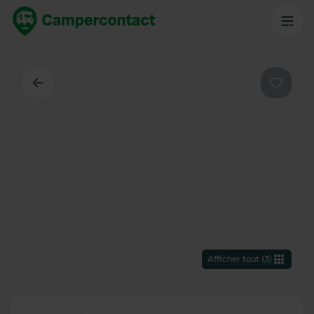
Dos
Préféré
Afficher tout
(
3
)