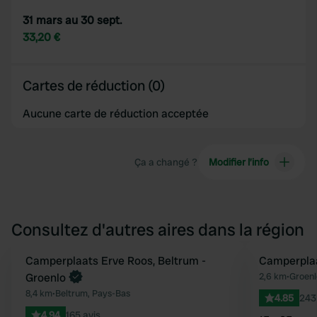
31 mars au 30 sept.
33,20 €
Cartes de réduction (0)
Aucune carte de réduction acceptée
Ça a changé ?
Modifier l’info
Consultez d'autres aires dans la région
Camperplaats Erve Roos, Beltrum -
Camperplaa
Préféré
Groenlo
2,6 km
•
Groenl
8,4 km
•
Beltrum, Pays-Bas
4.85
243
4.94
165 avis