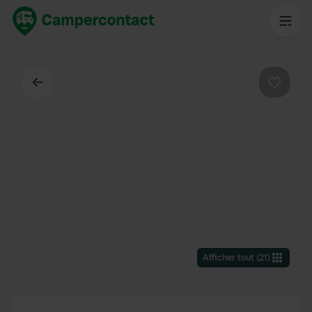
Dos
Préféré
Afficher tout
(
21
)