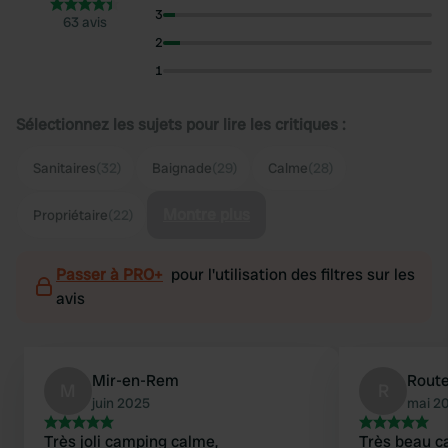
3
63 avis
2
1
Sélectionnez les sujets pour lire les critiques :
Sanitaires
(32)
Baignade
(29)
Calme
(28)
Montre plus
Propriétaire
(22)
Passer à PRO+
pour l'utilisation des filtres sur les
avis
Mir-en-Rem
Route
M
R
juin 2025
mai 2
Très joli camping calme,
Très beau ca