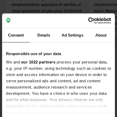
emplacements spacieux et abrités si
recommandé 
vous souhaitez un peu plus d'intimité.
jours. Beau
les douches et les toilettes sont
de haies. P
propres. Vous pouvez vraiment vous
super sympas
détendre ici et vous pouvez
Traduit par Google
Afficher l'original
Les environs
Traduit par Go
Consent
Details
Ad Settings
About
facilement faire du vélo jusqu'à
Groenlo et Winterswijk si vous
Voir tous les 63 avis
souhaitez rechercher un peu
Responsible use of your data
d'agitation. L'étang de baignade est
très agréable, nous avons également
We and
our 1022 partners
process your personal data,
Es-tu déjà venu ici ?
profité du massage, également
e.g. your IP-number, using technology such as cookies to
fortement recommandé !
store and access information on your device in order to
serve personalized ads and content, ad and content
measurement, audience research and services
development. You have a choice in who uses your data
and for what purposes. Your privacy choices are only
Contact
applicable on this digital property where you have made
your choices. You can change or withdraw your consent
Emplacement