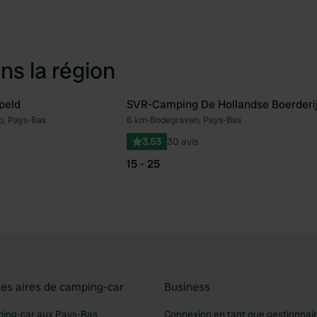
ns la région
peld
SVR-Camping De Hollandse Boerderi
, Pays-Bas
6 km
•
Bodegraven, Pays-Bas
Préféré
Pré
3.53
30 avis
15 - 25
les aires de camping-car
Business
ping-car aux Pays-Bas
Connexion en tant que gestionnai