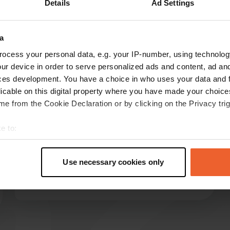
Details
Ad Settings
Montre plus
(3)
a
les avis
ocess your personal data, e.g. your IP-number, using technolog
ur device in order to serve personalized ads and content, ad a
ces development. You have a choice in who uses your data and 
licable on this digital property where you have made your choic
OmeJoep
O
e from the Cookie Declaration or by clicking on the Privacy trig
mai 2025
Le terrain semble magnifique mais
e to:
malheureusement nous n'avons pas été
t your geographical location which can be accurate to within sev
autorisés à y aller avec le camping-car. C'est un
tively scanning it for specific characteristics (fingerprinting)
camping associatif et non commercial. Réservé
Use necessary cookies only
 personal data is processed and set your preferences in the
det
aux membres du NCC.
Traduit par Google
Afficher l'original
e content and ads, to provide social media features and to analy
 our site with our social media, advertising and analytics partn
 provided to them or that they’ve collected from your use of their