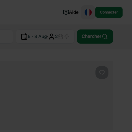
Aide
Connecter
Norvège
6 - 8 Aug
·
2
Chercher
Portugal
Danemark
Croatie
Voir tout...
Préféré