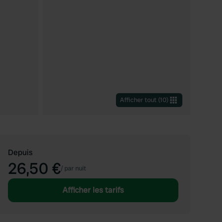
Afficher tout
(
10
)
Depuis
26,50 €
/
par nuit
Afficher les tarifs