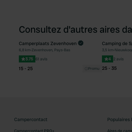
Consultez d'autres aires da
Camperplaats Zevenhoven
Camping de S
Reserve maintenant
6,8 km
•
Zevenhoven, Pays-Bas
3,5 km
•
Nieuwkoop
Préféré
3.75
61 avis
4
2 avis
25 - 35
15 - 25
Promu
Campercontact
Populaires 
Campercontact PRO+
Aires de cam