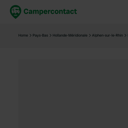
Réservez maintenant
Les meil
France
France
Home
Pays-Bas
Hollande-Méridionale
Alphen-sur-le-Rhin
Italie
Italie
Espagne
Espagne
Allemagne
Allemagn
Voir tout...
Pays-Bas