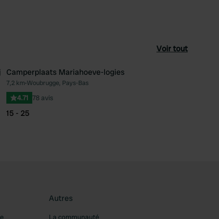
Voir tout
j
Camperplaats Mariahoeve-logies
7,2 km
•
Woubrugge, Pays-Bas
féré
Préféré
4.71
78 avis
15 - 25
Autres
re
La communauté