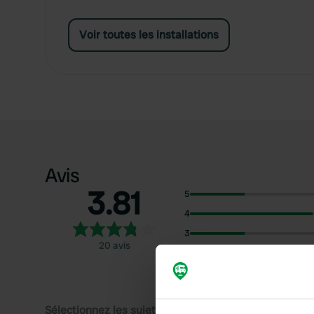
Voir toutes les installations
Avis
3.81
5
4
3
20 avis
2
1
Sélectionnez les sujets pour lire les critiques :