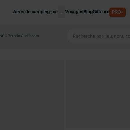
Aires de camping-car
Voyages
Blog
Giftcard
PRO+
leures aires de camping-car
Belgique
NCC Terrein Oudshoorn
Slovénie
Autriche
Suède
e
Suisse