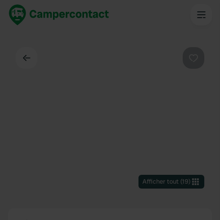
Dos
Préféré
Afficher tout
(
19
)