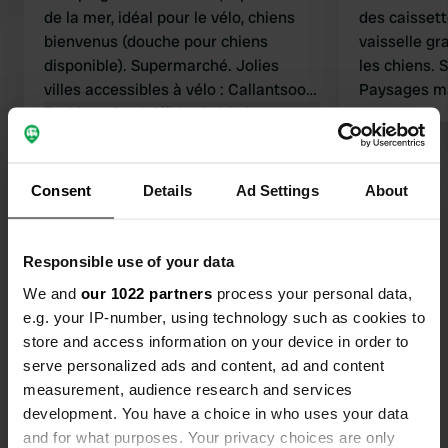
de la mer, idéal pour le vélo, chiens
des caisset
bienvenus (douche pour chiens
vaisselle gr
disponible). Supermarché. Jolies
les chiens. 
villes accessibles à vélo : Callantsoog,
Paysages ma
Schagen, Schoorl.
Traduit par Google
Afficher l'original
plage facile. De fait on est resté 
nuits de plus
Voir tous les 25 avis
Consent
Details
Ad Settings
About
Es-tu déjà venu ici ?
Responsible use of your data
We and
our 1022 partners
process your personal data,
e.g. your IP-number, using technology such as cookies to
store and access information on your device in order to
serve personalized ads and content, ad and content
Contact
measurement, audience research and services
development. You have a choice in who uses your data
and for what purposes. Your privacy choices are only
Emplacement