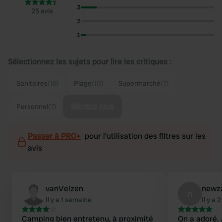
3
25 avis
2
1
Sélectionnez les sujets pour lire les critiques :
Sanitaires
(16)
Plage
(10)
Supermarché
(7)
Montre plus
Personnel
(7)
Passer à PRO+
pour l'utilisation des filtres sur les
avis
vanVelzen
newz
n
Il y a 1 semaine
Il y a
Camping bien entretenu, à proximité
On a adoré. Aire moderne. Nettoyage