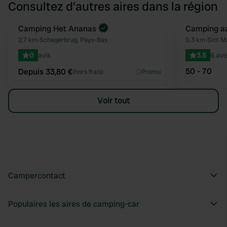
Consultez d'autres aires dans la région
Reserve maintenant
Camping Het Ananas
Camping a
Préféré
2,7 km
•
Schagerbrug, Pays-Bas
0,3 km
•
Sint M
0
avis
3.5
6 avi
50 - 70
Depuis 33,80 €
(hors frais)
Promu
Voir tout
Campercontact
Populaires les aires de camping-car