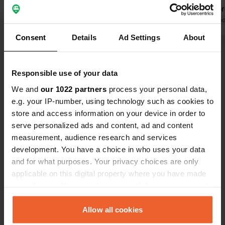
camping-cars sont un peu à l'écart,
Un séjour p
dans un coin face à un petit parking.
Traduit par Google
Afficher l'original
n'est donc 
Traduit par Go
Nous l'avons trouvé agréable et
envisageable
Consent
Details
Ad Settings
About
calme. Nous avions un emplacement
bénéficie d
Voir tous les 26 avis
sous les arbres, très appréciable par
magnifique 
30 degrés. En résumé, nous avons
collines du 
Responsible use of your data
passé un excellent séjour.
Es-tu déjà venu ici ?
We and
our 1022 partners
process your personal data,
e.g. your IP-number, using technology such as cookies to
store and access information on your device in order to
serve personalized ads and content, ad and content
measurement, audience research and services
development. You have a choice in who uses your data
Contact
and for what purposes. Your privacy choices are only
applicable on this digital property where you have made
your choices. You can change or withdraw your consent
Emplacement
any time from the Cookie Declaration or by clicking on
Heiweg 6
Copie
the Privacy trigger icon.
Allow all cookies
6265 NL, Gronsveld, Pays-Bas