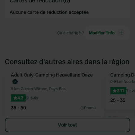
Cartes de réduction (0)
Aucune carte de réduction acceptée
Ça a changé ?
Modifier l’info
Consultez d'autres aires dans la région
Reserve maintenant
Adult Only-Camping Heuvelland Oaze
Camping D
Préféré
0,9 km
•
Noorb
9 km
•
Gulpen-Wittem, Pays-Bas
3.71
7 avi
4.3
61 avis
25 - 35
35 - 50
Promu
Voir tout