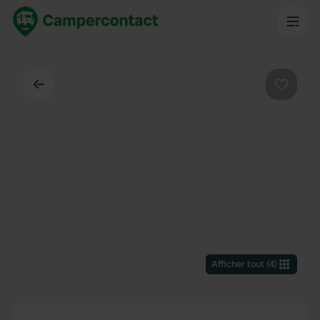
Dos
Préféré
Afficher tout
(
4
)