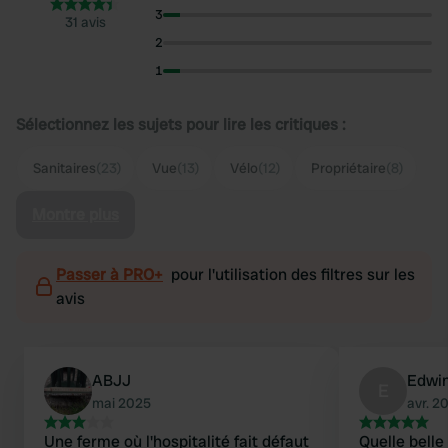
3
31 avis
2
1
Sélectionnez les sujets pour lire les critiques :
Sanitaires
(23)
Vue
(13)
Vélo
(12)
Propriétaire
(8)
Montre plus
Passer à PRO+
pour l'utilisation des filtres sur les
avis
ABJJ
Edwi
E
mai 2025
avr. 2
Une ferme où l'hospitalité fait défaut
Quelle belle