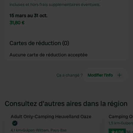
incluses et hors frais supplémentaires éventuels.
15 mars au 31 oct.
31,80 €
Cartes de réduction (0)
Aucune carte de réduction acceptée
Ça a changé ?
Modifier l’info
Consultez d'autres aires dans la région
Reserve maintenant
Adult Only-Camping Heuvelland Oaze
Camping O
Préféré
1,5 km
•
Gulpen
4,1 km
•
Gulpen-Wittem, Pays-Bas
4.06
36 