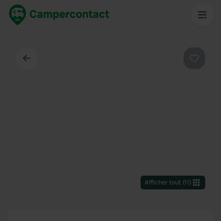
Dos
Préféré
Afficher tout
(
11
)