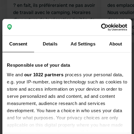
? en fait, ils préféreraient ne pas avoir
des emplac
de travail avec le camping. Horaires
Nous voulio
d'ouverture de la réception limités, de
dans un camp
09h30 à 10h30 pas d'offre de wifi, de
était sur le
vélo et de sentier pédestre. Facturer
Traduit par Google
Afficher l'original
installation
Traduit par Go
un tarif trop élevé si vous en parlez. Il
et une belle
Consent
Details
Ad Settings
About
sera ajusté. La convivialité envers le
sud du Limbo
Voir tous les 31 avis
client fait défaut. Dommage que le
également t
Limbourg du Sud soit si cher. Cela
serviable, so
Responsible use of your data
limite votre durée de présence.
également t
Es-tu déjà venu ici ?
We and
our 1022 partners
process your personal data,
le temps d'
e.g. your IP-number, using technology such as cookies to
recommandé
store and access information on your device in order to
certainement
serve personalized ads and content, ad and content
measurement, audience research and services
development. You have a choice in who uses your data
Contact
and for what purposes. Your privacy choices are only
applicable on this digital property where you have made
your choices. You can change or withdraw your consent
Emplacement