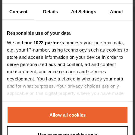
Très agréab
Consent
Details
Ad Settings
About
Voir tous les 6 avis
Responsible use of your data
Es-tu déjà venu ici ?
We and
our 1022 partners
process your personal data,
e.g. your IP-number, using technology such as cookies to
store and access information on your device in order to
serve personalized ads and content, ad and content
measurement, audience research and services
development. You have a choice in who uses your data
Contact
and for what purposes. Your privacy choices are only
applicable on this digital property where you have made
Emplacement
your choices. You can change or withdraw your consent
Vorstweg 50
Copie
any time from the Cookie Declaration or by clicking on
5941 NV, Velden, Pays-Bas
the Privacy trigger icon.
Allow all cookies
Coordonnées
If you allow, we would also like to:
51° 24' 26" N 6° 9' 23" E
Use necessary cookies only