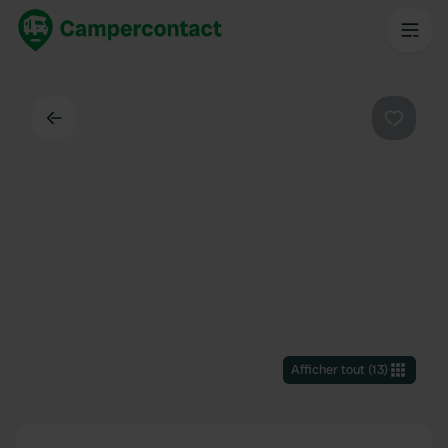
Dos
Préféré
Afficher tout
(
13
)