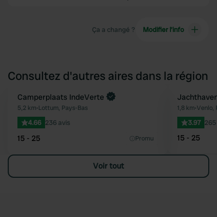
Ça a changé ?
Modifier l’info
Consultez d'autres aires dans la région
Reserve maintenant
Camperplaats IndeVerte
Jachthaven
Préféré
5,2 km
•
Lottum, Pays-Bas
1,8 km
•
Venlo,
4.66
236 avis
3.97
265 
15 - 25
15 - 25
Promu
Voir tout