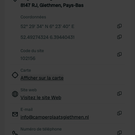
We use cookies to personalise content and ads, to
8147 RJ, Giethmen, Pays-Bas
provide social media features and to analyse our traffic.
Coordonnées
We also share information about your use of our site with
our social media, advertising and analytics partners who
52° 29' 34" N 6° 23' 40" E
Copie
may combine it with other information that you’ve
52.49274324 6.39440431
provided to them or that they’ve collected from your use
Copie
of their services.
Code du site
102156
Copie
Carte
Afficher sur la carte
Site web
Visitez le site Web
Copie
E-mail
info@camperplaatsgiethmen.nl
Copie
Numéro de téléphone