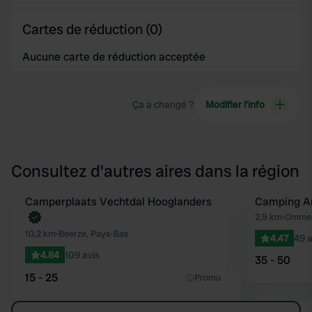
Cartes de réduction (0)
Aucune carte de réduction acceptée
Ça a changé ?
Modifier l’info
Consultez d'autres aires dans la région
Camperplaats Vechtdal Hooglanders
Camping A
Préféré
2,9 km
•
Ommen
10,2 km
•
Beerze, Pays-Bas
4.47
49 a
4.84
109 avis
35 - 50
15 - 25
Promu