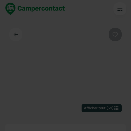
Dos
Préféré
Afficher tout
(
59
)