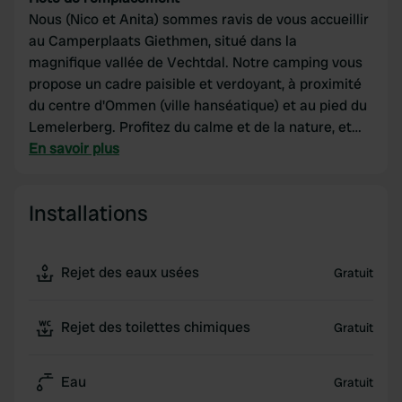
Nous (Nico et Anita) sommes ravis de vous accueillir
au Camperplaats Giethmen, situé dans la
magnifique vallée de Vechtdal. Notre camping vous
propose un cadre paisible et verdoyant, à proximité
du centre d'Ommen (ville hanséatique) et au pied du
Lemelerberg. Profitez du calme et de la nature, et
rejoignez l'animation d'Ommen en seulement quinze
En savoir plus
minutes à vélo pour un prix fixe de 20 ¥ par nuit
(hors taxe de séjour).
Installations
Ce tarif tout compris inclut l'électricité, le Wi-Fi,
l'accès aux sanitaires et, bien sûr, la vidange de vos
Rejet des eaux usées
Gratuit
eaux usées et de votre cassette. Nous espérons
vous accueillir prochainement à Giethmen
(Overijssel) !
Rejet des toilettes chimiques
Gratuit
🐕 Bonne nouvelle pour les propriétaires de chiens :
Eau
Gratuit
votre compagnon à quatre pattes est le bienvenu