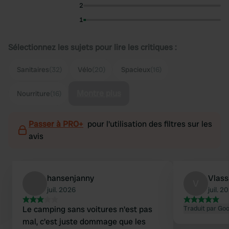
2
1
Sélectionnez les sujets pour lire les critiques :
Sanitaires
(32)
Vélo
(20)
Spacieux
(16)
Montre plus
Nourriture
(16)
Passer à PRO+
pour l'utilisation des filtres sur les
avis
hansenjanny
Vlass
V
juil. 2026
juil. 2
Le camping sans voitures n'est pas
Traduit par Go
mal, c'est juste dommage que les