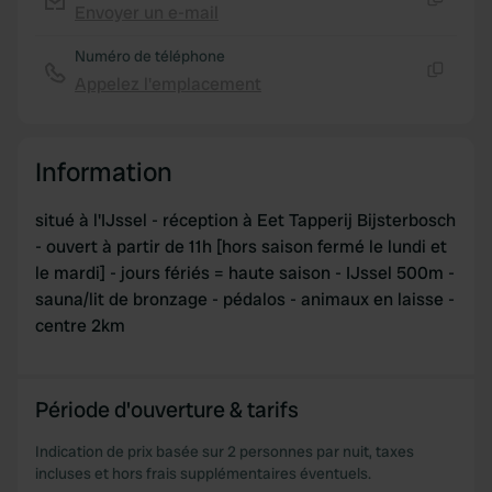
our social media, advertising and analytics partners who
Envoyer un e-mail
Copie
may combine it with other information that you’ve
Numéro de téléphone
provided to them or that they’ve collected from your use
Appelez l'emplacement
of their services.
Copie
Information
situé à l'IJssel - réception à Eet Tapperij Bijsterbosch
- ouvert à partir de 11h [hors saison fermé le lundi et
le mardi] - jours fériés = haute saison - IJssel 500m -
sauna/lit de bronzage - pédalos - animaux en laisse -
centre 2km
Période d'ouverture & tarifs
Indication de prix basée sur 2 personnes par nuit, taxes
incluses et hors frais supplémentaires éventuels.