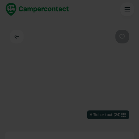
Dos
Préféré
Afficher tout
(
24
)