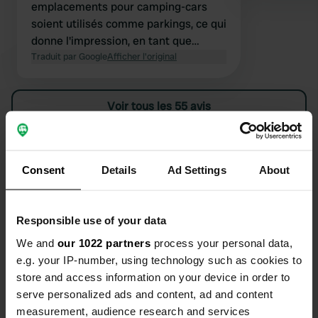
emplacements pour camping-cars
soient utilisés comme parkings, ce qui
donne l'impression, en tant que
campeur, de payer pour une place de
Traduit par Google
Afficher l'original
parking plutôt que pour un
emplacement pour camping-car.
Voir tous les 55 avis
Es-tu déjà venu ici ?
Consent
Details
Ad Settings
About
Responsible use of your data
We and
our 1022 partners
process your personal data,
Contact
e.g. your IP-number, using technology such as cookies to
store and access information on your device in order to
Emplacement
serve personalized ads and content, ad and content
IJsseldijk 85
measurement, audience research and services
Copie