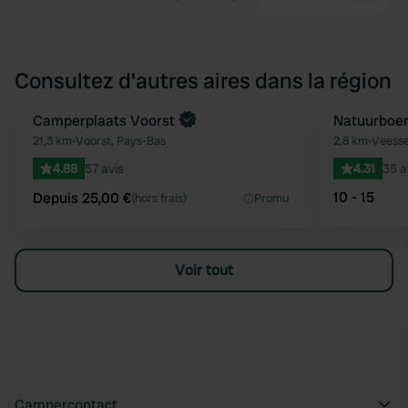
Consultez d'autres aires dans la région
Reserve maintenant
Camperplaats Voorst
Natuurboerd
Préféré
21,3 km
•
Voorst, Pays-Bas
2,8 km
•
Veesse
4.88
57 avis
4.31
35 a
10 - 15
Depuis 25,00 €
(hors frais)
Promu
Voir tout
Campercontact