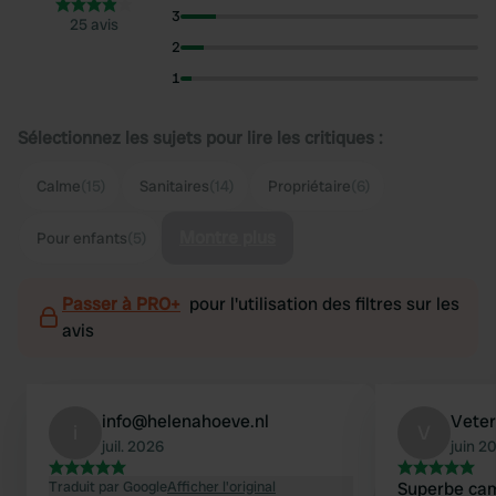
3
25 avis
2
1
Sélectionnez les sujets pour lire les critiques :
Calme
(15)
Sanitaires
(14)
Propriétaire
(6)
Montre plus
Pour enfants
(5)
Passer à PRO+
pour l'utilisation des filtres sur les
avis
info@helenahoeve.nl
Vete
i
V
juil. 2026
juin 2
Traduit par Google
Afficher l'original
Superbe cam