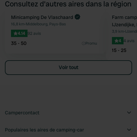
Consultez d'autres aires dans la région
Minicamping De Vlaschaard
Farm campi
Préféré
16,8 km
•
Middelbourg, Pays-Bas
IJzendijke
3,9 km
•
IJzend
4.14
92 avis
4
4 avis
35 - 50
Promu
15 - 25
Voir tout
Campercontact
Populaires les aires de camping-car