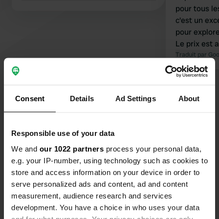
pour tous les âges. Cal
c'est un exc
pour explore
Le prix est a
sont propres. La vidange des toil
Traduit par Go
chimiques es
est disponib
Voir tous les 25 avis
les camping-cars. L
Consent
Details
Ad Settings
About
peuvent joue
le camping.
Es-tu déjà venu ici ?
Responsible use of your data
We and
our 1022 partners
process your personal data,
e.g. your IP-number, using technology such as cookies to
store and access information on your device in order to
serve personalized ads and content, ad and content
Contact
measurement, audience research and services
development. You have a choice in who uses your data
Emplacement
and for what purposes. Your privacy choices are only