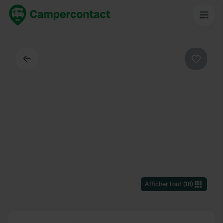
Dos
Préféré
Afficher tout
(
18
)