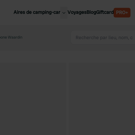
Aires de camping-car
Voyages
Blog
Giftcard
PRO+
leures aires de camping-car
Belgique
oone Waardin
Slovénie
Autriche
Suède
e
Suisse