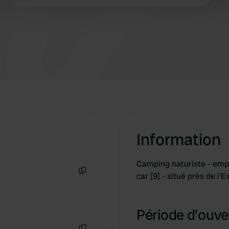
Aux points d'eau, les eaux grises peuvent
également être vidées : il suffit de faire des
allers-retours avec son seau ; les toilettes
chimiques se vident à côté du bâtiment. On
trouve ça top !
Information
Camping naturiste - em
car [9] - situé près de l
Copie
Période d'ouver