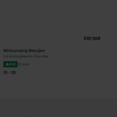
Voir tout
Minicamping Besuijen
5,4 km
•
Koudekerke, Pays-Bas
féré
Préféré
4.14
22 avis
15 - 25