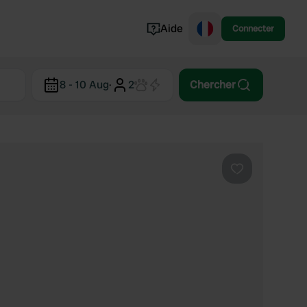
Aide
Connecter
Norvège
8 - 10 Aug
·
2
Chercher
Portugal
Danemark
Croatie
Voir tout...
Préféré