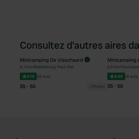
Consultez d'autres aires da
Minicamping De Vlaschaard
Minicamping 
5,7 km
•
Middelbourg, Pays-Bas
4,5 km
•
Flessingu
Préféré
4.14
92 avis
4.44
18 avis
35 - 50
35 - 50
Promu