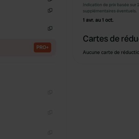
Indication de prix basée sur 
Copie
supplémentaires éventuels.
Copie
1 avr. au 1 oct.
Copie
Cartes de rédu
PRO+
Aucune carte de réducti
Copie
Copie
Copie