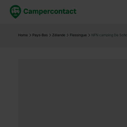
Réservez maintenant
Les meil
France
France
Home
Pays-Bas
Zélande
Flessingue
NFN camping De Sch
Italie
Italie
Espagne
Espagne
Allemagne
Allemagn
Voir tout...
Pays-Bas