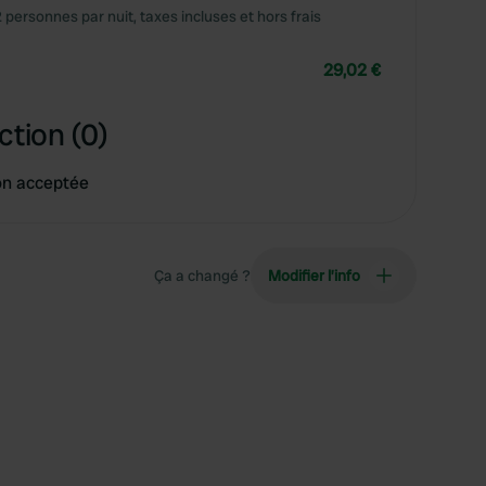
2 personnes par nuit, taxes incluses et hors frais
29,02 €
ction (0)
on acceptée
Ça a changé ?
Modifier l’info