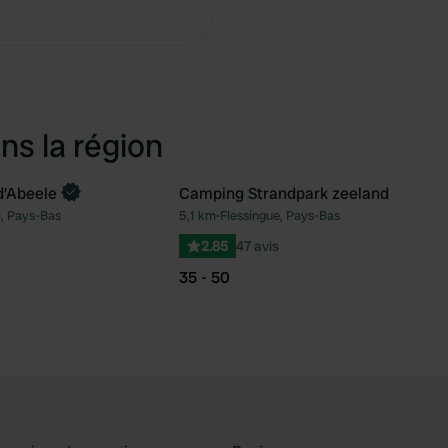
ns la région
d’Abeele
Camping Strandpark zeeland
e, Pays-Bas
5,1 km
•
Flessingue, Pays-Bas
Préféré
Pré
2.85
47 avis
35 - 50