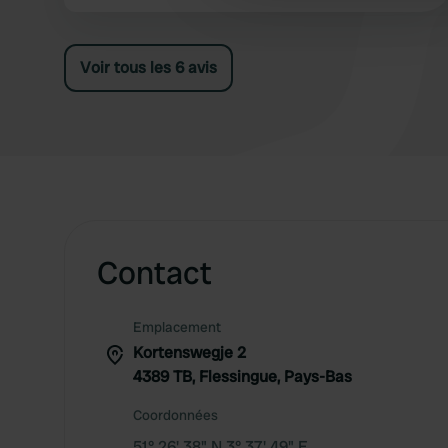
Voir tous les 6 avis
Contact
Emplacement
Kortenswegje 2
4389 TB, Flessingue, Pays-Bas
Coordonnées
51° 26' 38" N 3° 37' 49" E