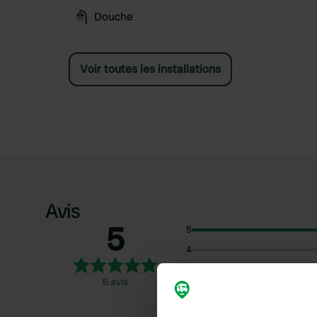
Douche
Voir toutes les installations
Avis
5
5
4
3
6 avis
2
1