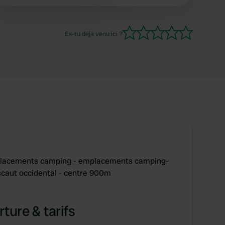
le camping sera « terminé ».
Es-tu déjà venu ici ?
placements camping - emplacements camping-
'Escaut occidental - centre 900m
ture & tarifs