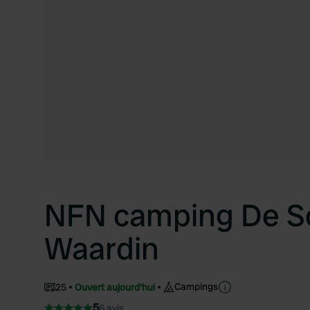
NFN camping De S
Waardin
Campings
25
Ouvert aujourd'hui
5
6 avis