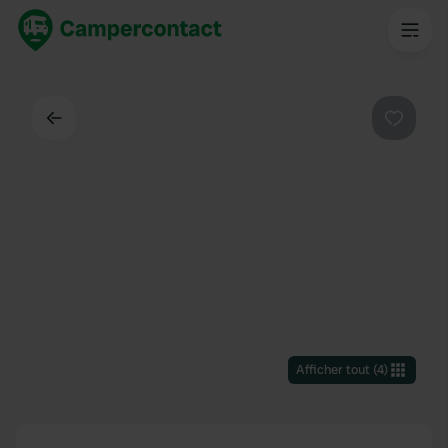
Dos
Préféré
Afficher tout
(
4
)