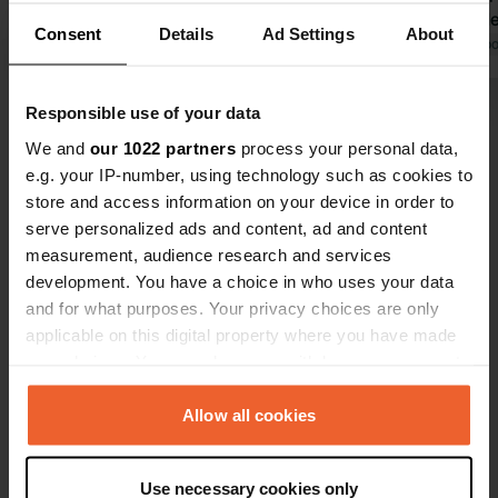
campeur 😉). Les sanitaires privés
proximité d
Consent
Details
Ad Settings
About
étaient impeccables !
Traduit par Google
Afficher l'original
très bien en
Traduit par Go
Malheureusement, malade, je n'ai pu
gérante sont
rester que deux jours. Le propriétaire
camping est
Responsible use of your data
Voir tous les 7 avis
était très sympathique. Je
d'un verger
We and
our 1022 partners
process your personal data,
recommande vivement cet endroit,
accessible en
e.g. your IP-number, using technology such as cookies to
vraiment excellent 👍
emplacement
Es-tu déjà venu ici ?
store and access information on your device in order to
souhaitent ê
serve personalized ads and content, ad and content
plage.
measurement, audience research and services
development. You have a choice in who uses your data
and for what purposes. Your privacy choices are only
applicable on this digital property where you have made
Contact
your choices. You can change or withdraw your consent
any time from the Cookie Declaration or by clicking on
Emplacement
the Privacy trigger icon.
Allow all cookies
Quarlespolderweg 9
Copie
4456 NX, Lewedorp, Pays-Bas
If you allow, we would also like to:
Use necessary cookies only