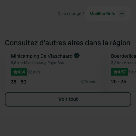
Ça a changé ?
Modifier l’info
Consultez d'autres aires dans la région
Minicamping De Vlaschaard
Boerderijc
Préféré
8,6 km
•
Middelbourg, Pays-Bas
3,2 km
•
Arnemu
4.14
92 avis
4.57
7 av
25 - 35
35 - 50
Promu
Voir tout