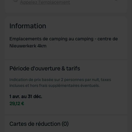
Appelez l'emplacement
We also share information about your use of our site with
Copie
our social media, advertising and analytics partners who
may combine it with other information that you’ve
Information
provided to them or that they’ve collected from your use
of their services.
Emplacements de camping au camping - centre de
Nieuwerkerk 4km
Période d'ouverture & tarifs
Indication de prix basée sur 2 personnes par nuit, taxes
incluses et hors frais supplémentaires éventuels.
1 avr. au 31 déc.
29,12 €
Cartes de réduction (0)