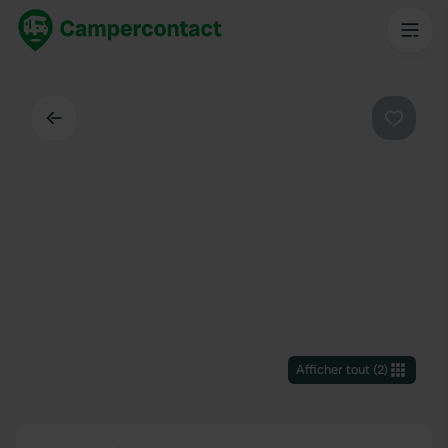
Dos
Préféré
Afficher tout
(
2
)