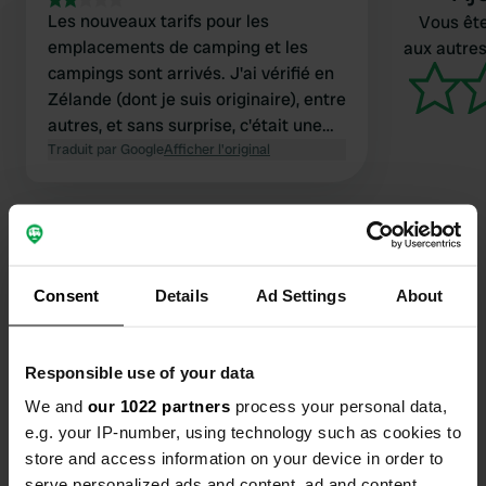
Les nouveaux tarifs pour les
Vous ête
emplacements de camping et les
aux autres
campings sont arrivés. J'ai vérifié en
Zélande (dont je suis originaire), entre
autres, et sans surprise, c'était une
aubaine. Ici, par exemple, c'est 30 € la
Traduit par Google
Afficher l'original
nuit, plus le coût de l'électricité.
Bravo, je les traite de profiteurs !
Consent
Details
Ad Settings
About
Contact
Emplacement
Responsible use of your data
Oudepolderdijk 8
Copie
We and
our 1022 partners
process your personal data,
4306 PL, Nieuwerkerk, Pays-Bas
e.g. your IP-number, using technology such as cookies to
store and access information on your device in order to
Coordonnées
serve personalized ads and content, ad and content