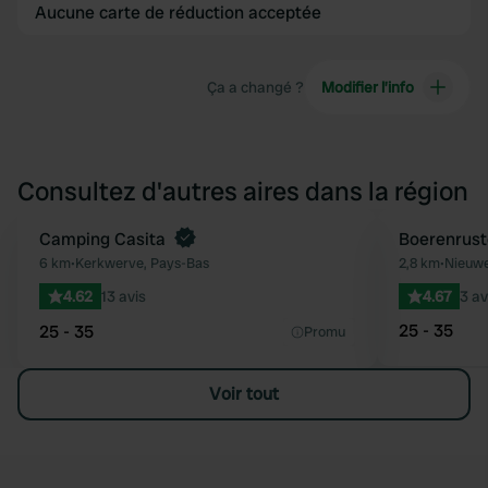
Aucune carte de réduction acceptée
Ça a changé ?
Modifier l’info
Consultez d'autres aires dans la région
Reserve maintenant
Camping Casita
Boerenrust
Préféré
6 km
•
Kerkwerve, Pays-Bas
2,8 km
•
Nieuwe
4.62
13 avis
4.67
3 av
25 - 35
25 - 35
Promu
Voir tout