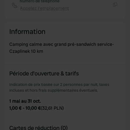
Numéro de téléphone
and set your preferences in the
details section
.
Appelez l'emplacement
Copie
We use cookies to personalise content and ads, to
provide social media features and to analyse our traffic.
Information
We also share information about your use of our site with
our social media, advertising and analytics partners who
Camping calme avec grand pré-sandwich service-
may combine it with other information that you’ve
Czaplinek 10 km
provided to them or that they’ve collected from your use
of their services.
Période d'ouverture & tarifs
Indication de prix basée sur 2 personnes par nuit, taxes
incluses et hors frais supplémentaires éventuels.
1 mai au 31 oct.
1,00 €
-
10,00 €
(
32,61 PLN
)
Cartes de réduction (0)