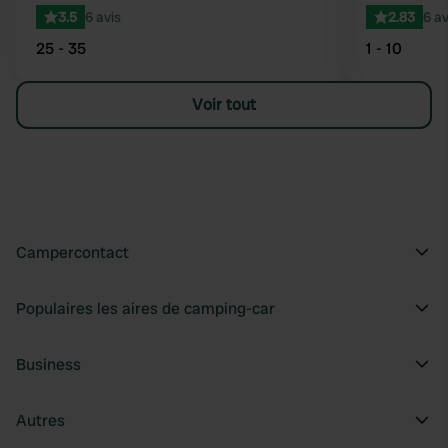
3.5
6 avis
2.83
6 av
25 - 35
1 - 10
Voir tout
Campercontact
Populaires les aires de camping-car
Business
Autres