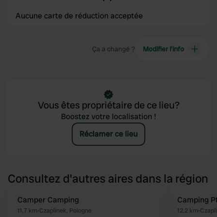
Aucune carte de réduction acceptée
Ça a changé ?
Modifier l’info
Vous êtes propriétaire de ce lieu?
Boostez votre localisation !
Réclamer ce lieu
Consultez d'autres aires dans la région
Camper Camping
Camping Pt
Préféré
11,7 km
•
Czaplinek, Pologne
12,2 km
•
Czapl