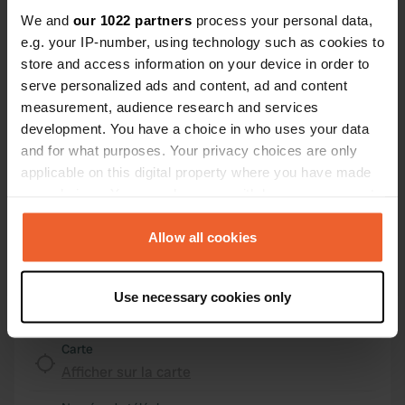
We and
our 1022 partners
process your personal data,
Emplacement
e.g. your IP-number, using technology such as cookies to
ostrorog 5
store and access information on your device in order to
Copie
78-445, gmina Czaplinek, Pologne
serve personalized ads and content, ad and content
measurement, audience research and services
Coordonnées
development. You have a choice in who uses your data
53° 32' 50" N 16° 23' 52" E
and for what purposes. Your privacy choices are only
Copie
applicable on this digital property where you have made
53.54724 16.39777
your choices. You can change or withdraw your consent
Copie
any time from the Cookie Declaration or by clicking on
Code du site
the Privacy trigger icon.
Allow all cookies
19011
Copie
PRO+
Passer à
If you allow, we would also like to:
PRO+
Use necessary cookies only
pour toutes les coordonnées
Collect information about your geographical location
which can be accurate to within several meters
Identify your device by actively scanning it for
Carte
specific characteristics (fingerprinting)
Afficher sur la carte
Find out more about how your personal data is processed